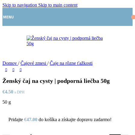
Skip to navigation
Skip to main content
MENU
Domov
/
Čajové zmesi
/
Čaje na rôzne ťažkosti
Ženský čaj na cysty | podporná liečba 50g
€
4.50
s DPH
50 g
Pridajte
€
47.00
do košíka a získajte dopravu zadarmo!