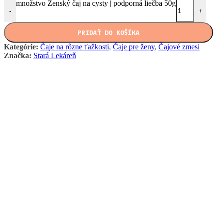
množstvo Ženský čaj na cysty | podporná liečba 50g
-
+
PRIDAŤ DO KOŠÍKA
Kategórie:
Čaje na rôzne ťažkosti
,
Čaje pre ženy
,
Čajové zmesi
Značka:
Stará Lekáreň