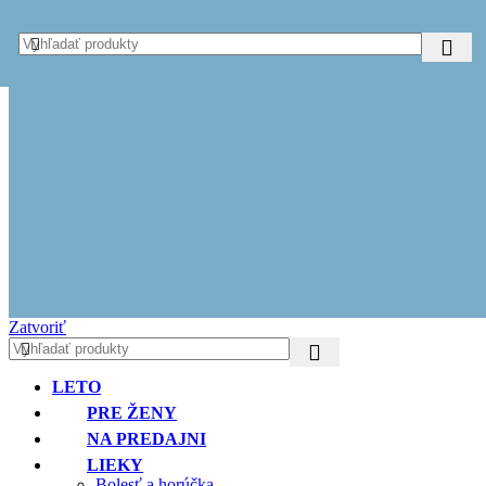
Skip to navigation
Skip to main content
Zatvoriť
LETO
PRE ŽENY
NA PREDAJNI
LIEKY
Bolesť a horúčka