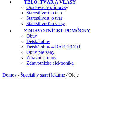
TELO, TVÁR A VLASY
Opaľovacie prípravky
Starostlivosť o telo
Starostlivosť o tvár
Starostlivosť o vlasy
ZDRAVOTNÍCKE POMÔCKY
Obuv
Detská obuv
Detská obuv – BAREFOOT
Obuv pre ženy
Zdravotná obuv
Zdravotnícka elektronika
Domov
/
Špeciality starej lekárne
/
Oleje
Bambucké maslo BIO kvalita 50g
Upozorňujeme, že nerafinované bambucké maslo v BIO kvalite má vý