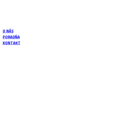
Vlastné laboratórium
Overené postupy výroby
O NÁS
PORADŇA
KONTAKT