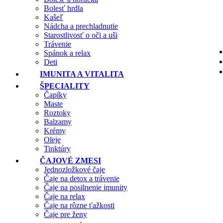
Bolesť hrdla
Kašeľ
Nádcha a prechladnutie
Starostlivosť o oči a uši
Trávenie
Spánok a relax
Deti
IMUNITA A VITALITA
ŠPECIALITY
Čapíky
Maste
Roztoky
Balzamy
Krémy
Oleje
Tinktúry
ČAJOVÉ ZMESI
Jednozložkové čaje
Čaje na detox a trávenie
Čaje na posilnenie imunity
Čaje na relax
Čaje na rôzne ťažkosti
Čaje pre ženy