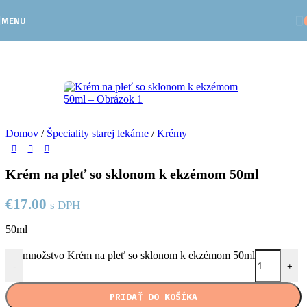
Skip to navigation
Skip to main content
MENU
Domov
/
Špeciality starej lekárne
/
Krémy
Krém na pleť so sklonom k ekzémom 50ml
€
17.00
s DPH
50ml
množstvo Krém na pleť so sklonom k ekzémom 50ml
-
+
PRIDAŤ DO KOŠÍKA