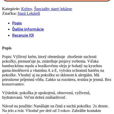
Kategórie:
Krémy
,
Špeciality starej lekárne
Značka:
Stará Lekáreň
Popis
Ďalšie informácie
Recenzie (0)
Popis
Popis: Výživný krém, ktorý obmedzuje zhoršenie suchosti
pokožky, premasťuje ju, zmierňuje prejavy svrbenia. Vďaka
bambuckému maslu a borákovému oleju je bohatý na kyselinu
gama-linolénovú a vitamínu A a E, vytvára ochrannú bariéru na
pokožke. Vhodný aj na pokožku so sklonom k alergiám. Má
prirodzene príjemnú vôňu. Ľahko sa rozotiera, textúra je jemná. Bez
konzervantov.
Výsledok: pokožka je upokojená, obnovená, vyživená,
hydratovaná. Veľmi dobrá znášanlivosť.
Návod na použitie: Nanášajte na čistú a suchú pokožku 2x denne.
Na telo a tvár. Vhodné pre deti od 3 rokov. Zabráňte kontaktu