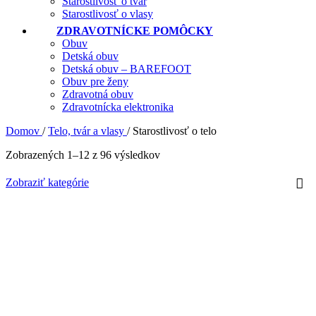
Starostlivosť o tvár
Starostlivosť o vlasy
ZDRAVOTNÍCKE POMÔCKY
Obuv
Detská obuv
Detská obuv – BAREFOOT
Obuv pre ženy
Zdravotná obuv
Zdravotnícka elektronika
Domov
/
Telo, tvár a vlasy
/
Starostlivosť o telo
Zobrazených 1–12 z 96 výsledkov
Zobraziť kategórie
ADERMA Exomega Control krém 400 ml
€
23.49
s DPH
Prírodná zvláčňujúca starostlivosť s trojitým upokojujúcim účinkom proti