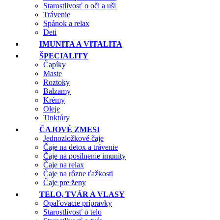
Starostlivosť o oči a uši
Trávenie
Spánok a relax
Deti
IMUNITA A VITALITA
ŠPECIALITY
Čapíky
Maste
Roztoky
Balzamy
Krémy
Oleje
Tinktúry
ČAJOVÉ ZMESI
Jednozložkové čaje
Čaje na detox a trávenie
Čaje na posilnenie imunity
Čaje na relax
Čaje na rôzne ťažkosti
Čaje pre ženy
TELO, TVÁR A VLASY
Opaľovacie prípravky
Starostlivosť o telo