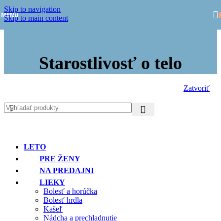
Skip to navigation
MENU
Skip to main content
Starostlivosť o telo
Zatvoriť
LETO
PRE ŽENY
NA PREDAJNI
LIEKY
Bolesť a horúčka
Bolesť hrdla
Kašeľ
Nádcha a prechladnutie