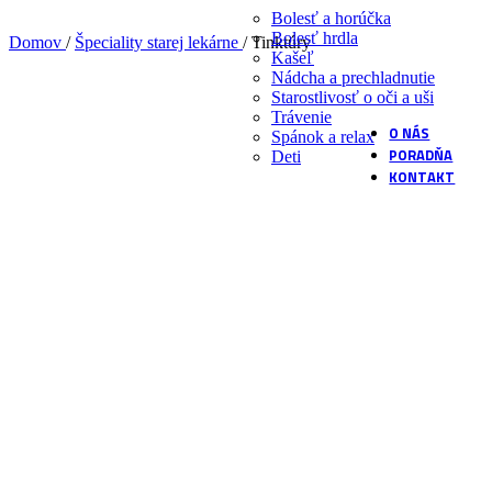
podľa našich r
Bolesť a horúčka
Bolesť hrdla
Domov
/
Špeciality starej lekárne
/
Tinktúry
Kašeľ
Vlastné labo
Nádcha a prechladnutie
Starostlivosť o oči a uši
Overené postu
Trávenie
O NÁS
Spánok a relax
PORADŇA
Deti
KONTAKT