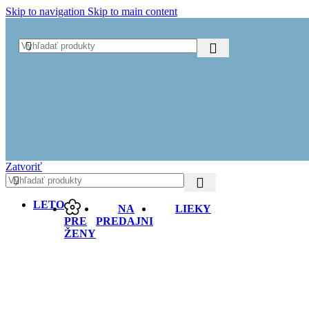
Ča
Skip to navigation
Skip to main content
Ča
Ča
Ča
VITAM
Im
Obuv
B
D
D
Z
O
Zatvoriť
Už viac ako 6
rokov s vami!
LETO
NA
LIEKY
PRE
PREDAJNI
ŽENY
Viac ako 100
vybraných pro
Produkty