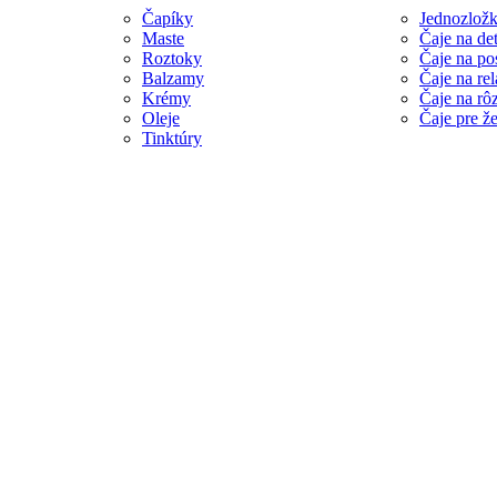
eceptúr
Čapíky
Jednozložk
Maste
Čaje na det
Roztoky
Čaje na po
ratórium
Balzamy
Čaje na re
Krémy
Čaje na rô
py výroby
Oleje
Čaje pre ž
Tinktúry