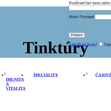
Používateľské meno alebo
je na posilnenie imunity
je na relax
je na rôzne ťažkosti
Heslo
*
Povinné
je pre ženy
ÍNOVÉ DOPLNKY
NOVINKA
unita a vitalita
AREFOOTY
Prihlásiť
etská obuv - BAREFOOT
Tinktúry
etská obuv
Zabudli ste heslo?
Zapa
dravotná obuv
buv pre ženy
0
ŠPECIALITY
ČAJOVÉ
IMUNITA
A
VITALITA
duktov