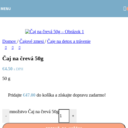
Skip to navigation
Skip to main content
MENU
Domov
/
Čajové zmesi
/
Čaje na detox a trávenie
Čaj na črevá 50g
€
4.50
s DPH
50 g
Pridajte
€
47.00
do košíka a získajte dopravu zadarmo!
množstvo Čaj na črevá 50g
-
+