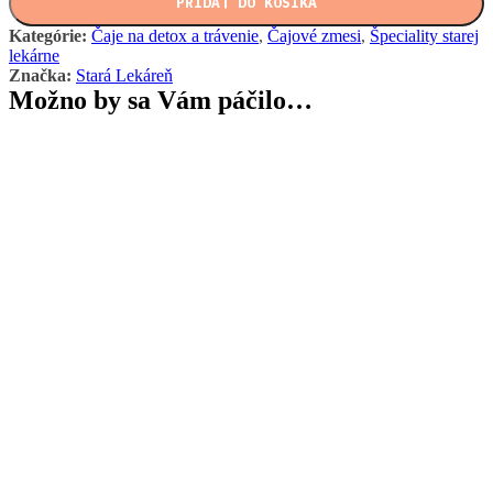
PRIDAŤ DO KOŠÍKA
Kategórie:
Čaje na detox a trávenie
,
Čajové zmesi
,
Špeciality starej
lekárne
Značka:
Stará Lekáreň
Možno by sa Vám páčilo…