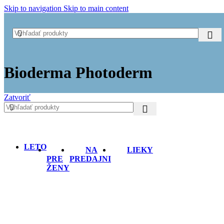
Skip to navigation
Skip to main content
Bioderma Photoderm
Zatvoriť
LETO
NA
LIEKY
PRE
PREDAJNI
ŽENY