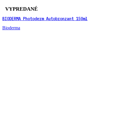
VYPREDANÉ
BIODERMA Photoderm Autobronzant 150ml
Bioderma
Hydratačný samoopaľovací sprej, ktorý zaručuje perfektne a rovn
BIODERMA Photoderm NUDE Touch 50+ 40ml
Objavte nový, revolučný produkt 3v1! Photoderm NUDE Touch MIN
-19%
BIODERMA Photoderm PEDIATRICS mlieko SPF 50+ 200 ml