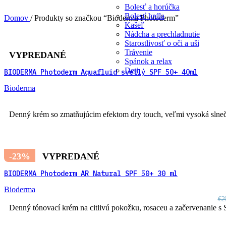
Bolesť a horúčka
Bolesť hrdla
Domov
/
Produkty so značkou “Bioderma Photoderm”
Kašeľ
Nádcha a prechladnutie
Starostlivosť o oči a uši
Trávenie
VYPREDANÉ
Spánok a relax
Deti
BIODERMA Photoderm Aquafluid svetlý SPF 50+ 40ml
Bioderma
Denný krém so zmatňujúcim efektom dry touch, veľmi vysoká slne
-23%
VYPREDANÉ
BIODERMA Photoderm AR Natural SPF 50+ 30 ml
Bioderma
€
2
Denný tónovací krém na citlivú pokožku, rosaceu a začervenanie s