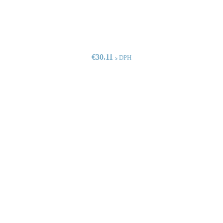
€
30.11
s DPH
omerne opálenú pokožku.
VIAC INFO
€
23.00
s DPH
ERAL je prirodzený make-up na každý deň, minerálna slnečná ochr
PRIDAŤ DO KOŠÍKA