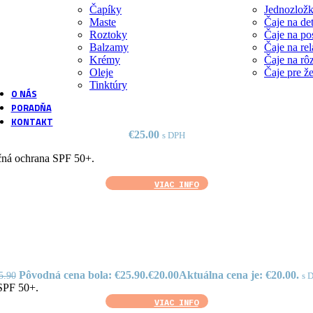
Čapíky
Jednozložk
podľa našich receptúr
Maste
Čaje na det
Roztoky
Čaje na po
Balzamy
Čaje na re
Vlastné laboratórium
Krémy
Čaje na rô
Oleje
Čaje pre ž
Overené postupy výroby
Tinktúry
O NÁS
PORADŇA
KONTAKT
€
25.00
s DPH
čná ochrana SPF 50+.
VIAC INFO
Pôvodná cena bola: €25.90.
€
20.00
Aktuálna cena je: €20.00.
5.90
s 
 SPF 50+.
VIAC INFO