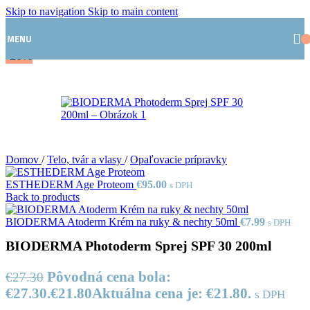
Skip to navigation
Skip to main content
MENU
-20%
Domov
/
Telo, tvár a vlasy
/
Opaľovacie prípravky
ESTHEDERM Age Proteom
€
95.00
s DPH
Back to products
BIODERMA Atoderm Krém na ruky & nechty 50ml
€
7.99
s DPH
BIODERMA Photoderm Sprej SPF 30 200ml
Pôvodná cena bola:
€
27.30
€27.30.
€
21.80
Aktuálna cena je: €21.80.
s DPH