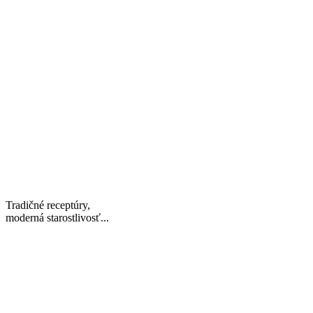
Tradičné receptúry,
moderná starostlivosť...
Otváracie hodiny
Po – Pia | 8:00-17:30
So | 9:00-12:00