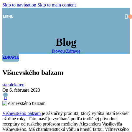
Skip to navigation
Skip to main content
MENU
Blog
Dovou
/
Zdravie
ZDRAVIE
Višnevského balzam
staralekaren
On 6. februára 2023
0
Višnevského balzam
je zázračný produkt, ktorý vyrába Stará lekáreň
už dlhé roky. Táto masť je vyrábaná podľa tradičnej pôvodnej
receptúry od ruského profesora medicíny Alexandera Vasiljeviča
Višnevského. Má charakteristickú vôňu a hnedú farbu. Višnevského