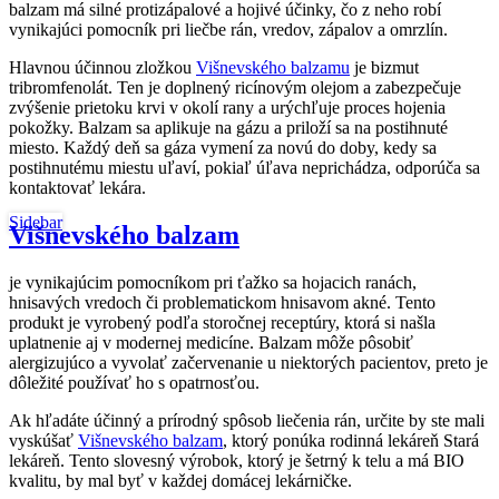
balzam má silné protizápalové a hojivé účinky, čo z neho robí
vynikajúci pomocník pri liečbe rán, vredov, zápalov a omrzlín.
Hlavnou účinnou zložkou
Višnevského balzamu
je bizmut
tribromfenolát. Ten je doplnený ricínovým olejom a zabezpečuje
zvýšenie prietoku krvi v okolí rany a urýchľuje proces hojenia
pokožky. Balzam sa aplikuje na gázu a priloží sa na postihnuté
miesto. Každý deň sa gáza vymení za novú do doby, kedy sa
postihnutému miestu uľaví, pokiaľ úľava neprichádza, odporúča sa
kontaktovať lekára.
Sidebar
Višnevského balzam
je vynikajúcim pomocníkom pri ťažko sa hojacich ranách,
hnisavých vredoch či problematickom hnisavom akné. Tento
produkt je vyrobený podľa storočnej receptúry, ktorá si našla
uplatnenie aj v modernej medicíne. Balzam môže pôsobiť
alergizujúco a vyvolať začervenanie u niektorých pacientov, preto je
dôležité používať ho s opatrnosťou.
Ak hľadáte účinný a prírodný spôsob liečenia rán, určite by ste mali
vyskúšať
Višnevského balzam
, ktorý ponúka rodinná lekáreň Stará
lekáreň. Tento slovesný výrobok, ktorý je šetrný k telu a má BIO
kvalitu, by mal byť v každej domácej lekárničke.