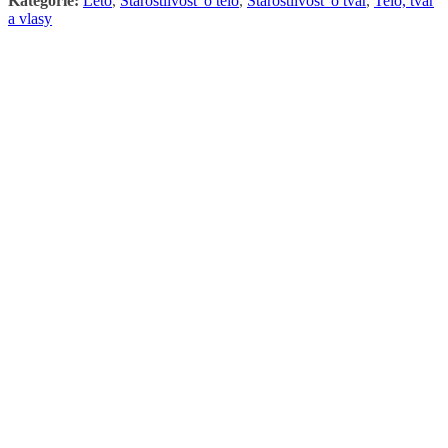
Kategórie:
Leto
,
Starostlivosť o telo
,
Starostlivosť o tvár
,
Telo, tvár
a vlasy