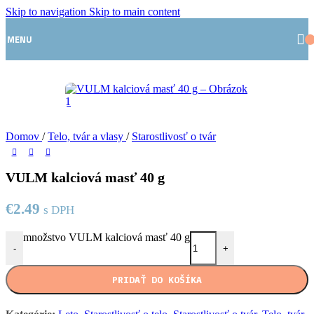
Skip to navigation
Skip to main content
MENU
Domov
/
Telo, tvár a vlasy
/
Starostlivosť o tvár
VULM kalciová masť 40 g
€
2.49
s DPH
množstvo VULM kalciová masť 40 g
-
+
PRIDAŤ DO KOŠÍKA