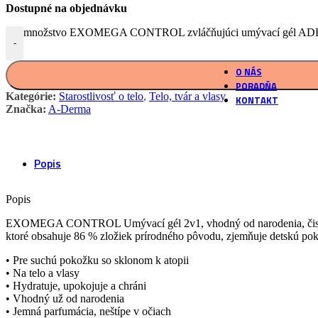
podľa našich rece
Dostupné na objednávku
množstvo EXOMEGA CONTROL zvláčňujúci umývací gél AD
Vlastné laborat
-
Overené postupy 
O NÁS
PORADŇA
Kategórie:
Starostlivosť o telo
,
Telo, tvár a vlasy
KONTAKT
Značka:
A-Derma
Popis
Popis
EXOMEGA CONTROL Umývací gél 2v1, vhodný od narodenia, čistí (tv
ktoré obsahuje 86 % zložiek prírodného pôvodu, zjemňuje detskú pok
• Pre suchú pokožku so sklonom k atopii
• Na telo a vlasy
• Hydratuje, upokojuje a chráni
• Vhodný už od narodenia
• Jemná parfumácia, neštípe v očiach