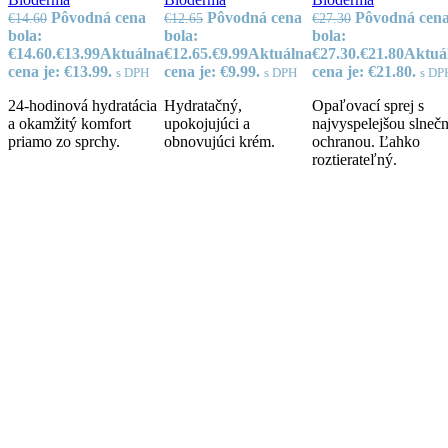
Pôvodná cena
Pôvodná cena
Pôvodná cen
€
14.60
€
12.65
€
27.30
bola:
bola:
bola:
€14.60.
€
13.99
Aktuálna
€12.65.
€
9.99
Aktuálna
€27.30.
€
21.80
Aktuá
cena je: €13.99.
cena je: €9.99.
cena je: €21.80.
s DPH
s DPH
s DP
24-hodinová hydratácia
Hydratačný,
Opaľovací sprej s
a okamžitý komfort
upokojujúci a
najvyspelejšou slneč
priamo zo sprchy.
obnovujúci krém.
ochranou. Ľahko
roztierateľný.