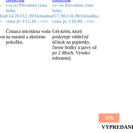
a
Pôvodná cena
Pôvodná cena
€
14.20
€
17.90
bola:
bola:
lna
€14.20.
€
12.39
Aktuálna
€17.90.
€
16.90
Aktuálna
cena je: €12.39.
cena je: €16.90.
H
s DPH
s DPH
Čistiaca micelárna voda
Gél-krém, ktorý
nou
na mastnú a aknóznu
poskytuje viditeľný
pokožku.
účinok na pupienky,
čierne bodky a jazvy už
po 2 dňoch. Vysoko
tolerantný.
-5%
VYPREDAN