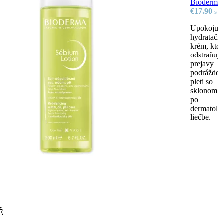
Bioderma
€
17.90
s 
Upokojuj
hydratačn
krém, kto
odstraňuj
prejavy
podrážden
pleti so
sklonom 
po
dermatolo
liečbe.
É