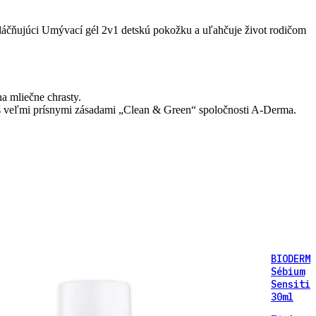
čňujúci Umývací gél 2v1 detskú pokožku a uľahčuje život rodičom
na mliečne chrasty.
 veľmi prísnymi zásadami „Clean & Green“ spoločnosti A-Derma.
BIODERMA
Sébium
Sensitiv
30ml