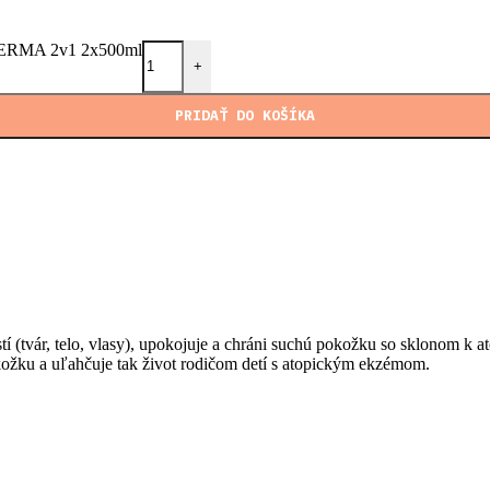
ptúr
ERMA 2v1 2x500ml
órium
+
výroby
PRIDAŤ DO KOŠÍKA
ár, telo, vlasy), upokojuje a chráni suchú pokožku so sklonom k at
ožku a uľahčuje tak život rodičom detí s atopickým ekzémom.