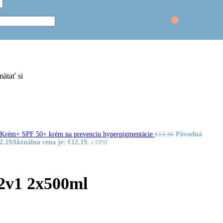
€
0.00
ätať si
rém+ SPF 50+ krém na prevenciu hyperpigmentácie
Pôvodná
€
13.36
2.19
Aktuálna cena je: €12.19.
s DPH
v1 2x500ml