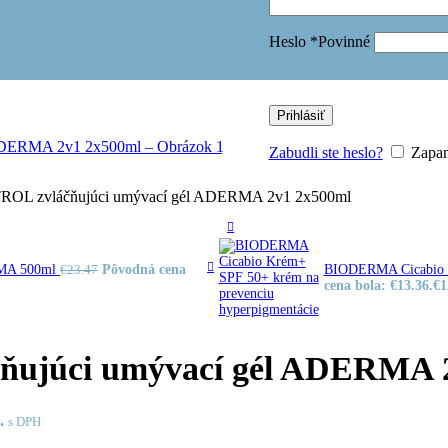
na detox a trávenie
na posilnenie imunity
Heslo
*
Povinné
na relax
na rôzne ťažkosti
pre ženy
OVÉ DOPLNKY
NOVINKA
a a vitalita
Prihlásiť
EFOOTY
ká obuv - BAREFOOT
Zabudli ste heslo?
Zapam
ká obuv
votná obuv
 zvláčňujúci umývací gél ADERMA 2v1 2x500ml
 pre ženy
RMA 500ml
Pôvodná cena
BIODERMA Cicabio K
€
23.47
cena bola: €13.36.
€
1
júci umývací gél ADERMA 2
tov
.
s DPH