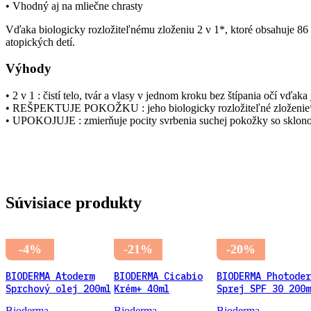
• Vhodný aj na mliečne chrasty
Vďaka biologicky rozložiteľnému zloženiu 2 v 1*, ktoré obsahuj
atopických detí.
Výhody
• 2 v 1 : čistí telo, tvár a vlasy v jednom kroku bez štípania očí vďa
• REŠPEKTUJE POKOŽKU : jeho biologicky rozložiteľné zloženie* o
• UPOKOJUJE : zmierňuje pocity svrbenia suchej pokožky so sklo
Súvisiace produkty
-4%
-21%
-20%
BIODERMA Atoderm
BIODERMA Cicabio
BIODERMA Photoder
Sprchový olej 200ml
Krém+ 40ml
Sprej SPF 30 200m
Bioderma
Bioderma
Bioderma