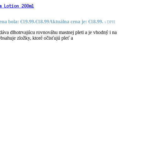
m Lotion 200ml
na bola: €19.99.
€
18.99
Aktuálna cena je: €18.99.
s DPH
áva dlhotrvajúcu rovnováhu mastnej pleti a je vhodný i na
bsahuje zložky, ktoré očisťujú pleť a