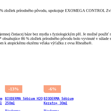
e 86 % zložiek prírodného pôvodu, upokojuje EXOMEGA CONTROL Zvlá
ka jemnej čistiacej báze bez mydla s fyziologickým pH. Je možné použiť 
bsahujúce 86 % zložiek prírodného pôvodu bolo vyvinuté v súlade s
nom k atopickému ekzému vďaka výťažku z ovsa Rhealba®.
-13%
-6%
m
BIODERMA Sébium H2O
BIODERMA Sébium
l
250ml
Kerato+ 30ml
Bioderma
Bioderma