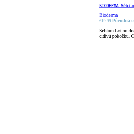
BIODERMA Sébiu
Bioderma
Pôvodná ce
€
19.99
Sebium Lotion dod
citlivú pokožku. O