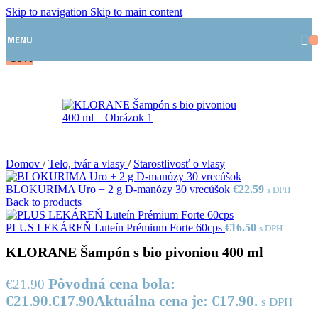
Skip to navigation
Skip to main content
MENU
-18%
Domov
/
Telo, tvár a vlasy
/
Starostlivosť o vlasy
BLOKURIMA Uro + 2 g D-manózy 30 vrecúšok
€
22.59
s DPH
Back to products
PLUS LEKÁREŇ Luteín Prémium Forte 60cps
€
16.50
s DPH
KLORANE Šampón s bio pivoniou 400 ml
Pôvodná cena bola:
€
21.90
€21.90.
€
17.90
Aktuálna cena je: €17.90.
s DPH