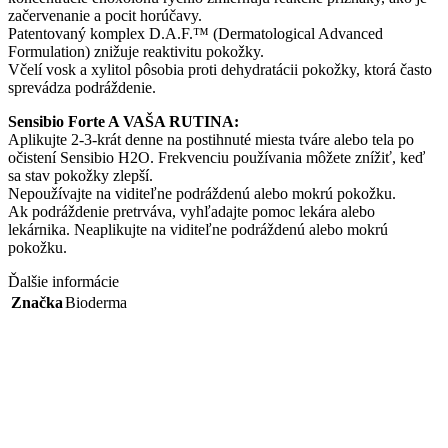
začervenanie a pocit horúčavy.
Patentovaný komplex D.A.F.™ (Dermatological Advanced
Formulation) znižuje reaktivitu pokožky.
Včelí vosk a xylitol pôsobia proti dehydratácii pokožky, ktorá často
sprevádza podráždenie.
Sensibio Forte A VAŠA RUTINA:
Aplikujte 2-3-krát denne na postihnuté miesta tváre alebo tela po
očistení Sensibio H2O. Frekvenciu používania môžete znížiť, keď
sa stav pokožky zlepší.
Nepoužívajte na viditeľne podráždenú alebo mokrú pokožku.
Ak podráždenie pretrváva, vyhľadajte pomoc lekára alebo
lekárnika. Neaplikujte na viditeľne podráždenú alebo mokrú
pokožku.
Ďalšie informácie
Značka
Bioderma
Súvisiace produkty
BIODERMA ABCDerm Péri-oral 40ml