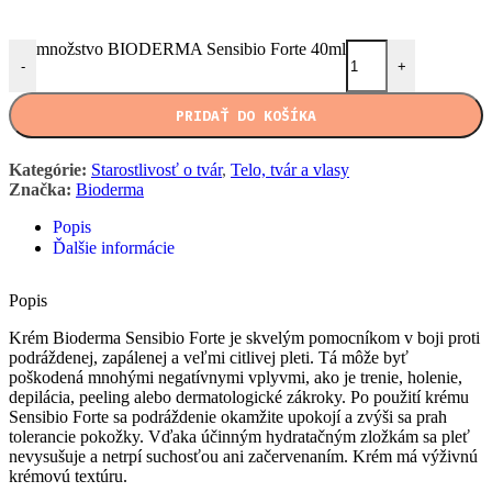
množstvo BIODERMA Sensibio Forte 40ml
-
+
PRIDAŤ DO KOŠÍKA
Kategórie:
Starostlivosť o tvár
,
Telo, tvár a vlasy
Značka:
Bioderma
Popis
Ďalšie informácie
Popis
Krém Bioderma Sensibio Forte je skvelým pomocníkom v boji proti
podráždenej, zapálenej a veľmi citlivej pleti. Tá môže byť
poškodená mnohými negatívnymi vplyvmi, ako je trenie, holenie,
depilácia, peeling alebo dermatologické zákroky. Po použití krému
Sensibio Forte sa podráždenie okamžite upokojí a zvýši sa prah
tolerancie pokožky. Vďaka účinným hydratačným zložkám sa pleť
nevysušuje a netrpí suchosťou ani začervenaním. Krém má výživnú
krémovú textúru.