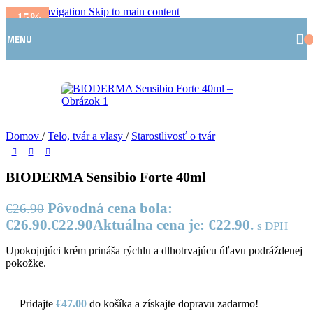
Skip to navigation
Skip to main content
-15%
MENU
Domov
/
Telo, tvár a vlasy
/
Starostlivosť o tvár
BIODERMA Sensibio Forte 40ml
Pôvodná cena bola:
€
26.90
€26.90.
€
22.90
Aktuálna cena je: €22.90.
s DPH
Upokojujúci krém prináša rýchlu a dlhotrvajúcu úľavu podráždenej
pokožke.
Pridajte
€
47.00
do košíka a získajte dopravu zadarmo!