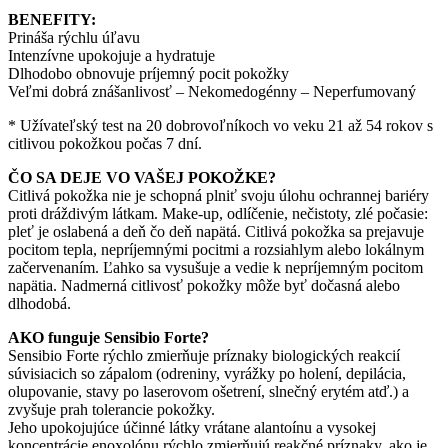
BENEFITY:
Prináša rýchlu úľavu
Intenzívne upokojuje a hydratuje
Dlhodobo obnovuje príjemný pocit pokožky
Veľmi dobrá znášanlivosť – Nekomedogénny – Neperfumovaný
* Užívateľský test na 20 dobrovoľníkoch vo veku 21 až 54 rokov s
citlivou pokožkou počas 7 dní.
ČO SA DEJE VO VAŠEJ POKOŽKE?
Citlivá pokožka nie je schopná plniť svoju úlohu ochrannej bariéry
proti dráždivým látkam. Make-up, odlíčenie, nečistoty, zlé počasie:
pleť je oslabená a deň čo deň napätá. Citlivá pokožka sa prejavuje
pocitom tepla, nepríjemnými pocitmi a rozsiahlym alebo lokálnym
začervenaním. Ľahko sa vysušuje a vedie k nepríjemným pocitom
napätia. Nadmerná citlivosť pokožky môže byť dočasná alebo
dlhodobá.
AKO funguje Sensibio Forte?
Sensibio Forte rýchlo zmierňuje príznaky biologických reakcií
súvisiacich so zápalom (odreniny, vyrážky po holení, depilácia,
olupovanie, stavy po laserovom ošetrení, slnečný erytém atď.) a
zvyšuje prah tolerancie pokožky.
Jeho upokojujúce účinné látky vrátane alantoínu a vysokej
koncentrácie enoxolónu rýchlo zmierňujú reakčné príznaky, ako je