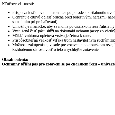
Kľúčové vlastnosti:
Prispieva k sťahovaniu maternice po pôrode a k stiahnutiu uvo
Ochraňuje citlivú oblasť brucha pred bolestivými nárazmi (napr.
sa nad ním pri prebaľovaní).
Umožňuje mamičke, aby sa mohla po cisárskom reze ľahšie hýba
Vystužená časť pásu slúži na dokonalú ochranu jazvy zo všetký
Mäkká vnútorná úpletová vrstva je šetrná k rane.
Prispôsobiteľná veľkosť vďaka trom nastaviteľným suchým zi
Možnosť zakúpenia aj v sade pre zotavenie po cisárskom reze,
každodennú starostlivosť o telo a rýchlejšie zotavenie.
Obsah balenia:
Ochranný břišní pás pro zotavení se po císařském řezu – univerzá
Súvisiace produkty
-11%
-23%
BEAUTYPHARM
FORTE ZERO
GYNEL
GINEXID
SUGAR DRINK
Intim
gynekologická
GYNELLA® Atrogel –