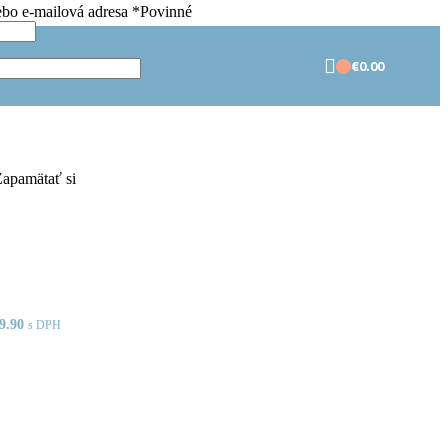
ebo e-mailová adresa
*
Povinné
€
0.00
apamätať si
9.90
s DPH