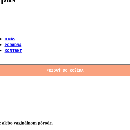
podľa našich receptúr
Vlastné laboratórium
Overené postupy výroby
O NÁS
PORADŇA
KONTAKT
PRIDAŤ DO KOŠÍKA
 alebo vaginálnom pôrode.