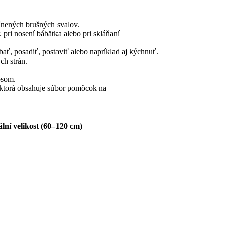
ľnených brušných svalov.
 pri nosení bábätka alebo pri skláňaní
ť, posadiť, postaviť alebo napríklad aj kýchnuť.
ch strán.
psom.
 ktorá obsahuje súbor pomôcok na
lní velikost (60–120 cm)
LA®
ate