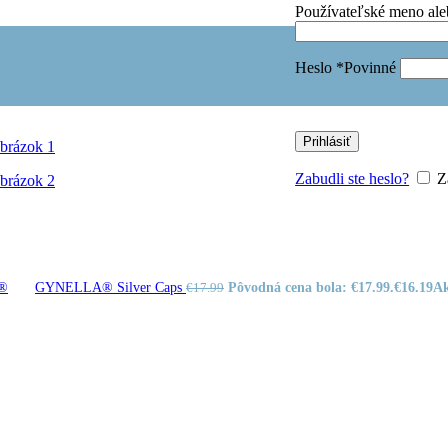
Používateľské meno ale
Jednozložkové čaje
BAREFOOTY
UNIKÁTY
PRÍRODNÉ
NOVINKA
BYLINNÉ
PRE KRÁSU
NOVINKA
Čaje na detox a trávenie
Čaje na posilnenie imunity
Heslo
*
Povinné
Čaje na relax
Čaje na rôzne ťažkosti
Čaje pre ženy
VITAMÍNOVÉ DOPLNKY
Imunita a vitalita
Prihlásiť
Obuv
Detská obuv -
Zabudli ste heslo?
Z
BAREFOOT
Detská obuv
Zdravotná obuv
Obuv pre ženy
GYNELLA® Silver Caps
Pôvodná cena bola: €17.99.
€
16.19
Ak
€
17.99
Už viac ako 60
rokov s vami!
Viac ako 100
vybraných produktov