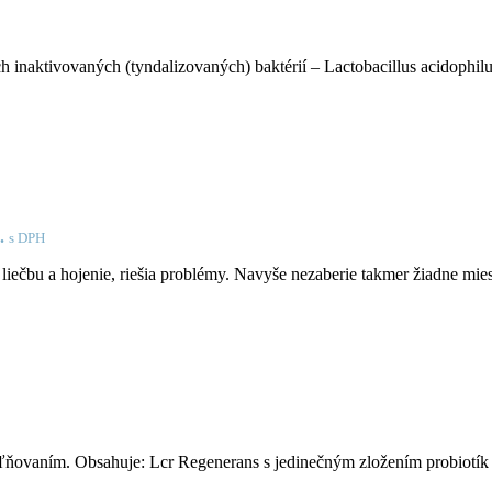
ktivovaných (tyndalizovaných) baktérií – Lactobacillus acidophilus, 
.
s DPH
iečbu a hojenie, riešia problémy. Navyše nezaberie takmer žiadne mies
ľňovaním. Obsahuje: Lcr Regenerans s jedinečným zložením probiotík 