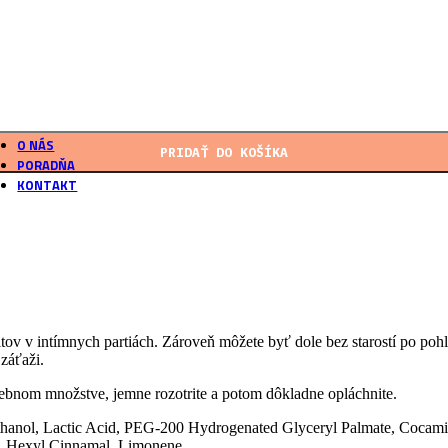
Produkty
podľa našich receptúr
Vlastné laboratórium
Overené postupy výroby
O NÁS
PRIDAŤ DO KOŠÍKA
PORADŇA
KONTAKT
v v intímnych partiách. Zároveň môžete byť dole bez starostí po poh
záťaži.
ebnom množstve, jemne rozotrite a potom dôkladne opláchnite.
anol, Lactic Acid, PEG-200 Hydrogenated Glyceryl Palmate, Cocamid
il, Hexyl Cinnamal, Limonene