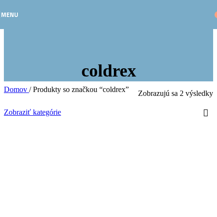
Skip to navigation
Skip to main content
MENU
coldrex
Domov
/
Produkty so značkou “coldrex”
Zobrazujú sa 2 výsledky
Zobraziť kategórie