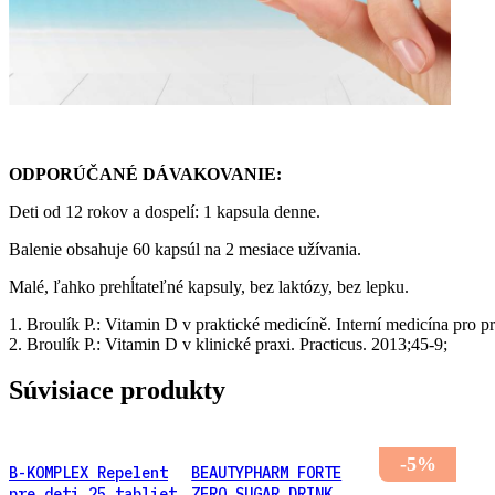
ODPORÚČANÉ DÁVAKOVANIE:
Deti od 12 rokov a dospelí: 1 kapsula denne.
Balenie obsahuje 60 kapsúl na 2 mesiace užívania.
Malé, ľahko prehĺtateľné kapsuly, bez laktózy, bez lepku.
1. Broulík P.: Vitamin D v praktické medicíně. Interní medicína pro p
2. Broulík P.: Vitamin D v klinické praxi. Practicus. 2013;45-9;
Súvisiace produkty
-5%
B-KOMPLEX Repelent
BEAUTYPHARM FORTE
pre deti 25 tabliet
ZERO SUGAR DRINK