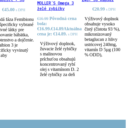
MOLLER´S Omega 3
úl
želé rybičky
€
20.99
€
45.00
s DPH
s DPH
príchuť malina 45
Pôvodná cena
€
16.99
Výživový doplnok
dá fáza Femibionu
ks
bola:
obsahuje vysoko
špecificky vybrané
€16.99.
€
14.89
Aktuálna
čistý (čistota 93 %),
ivné látky pre
cena je: €14.89.
mikronizovaný
s DPH
novanie bábätka,
betaglucan z hlivy
otenstvo a dojčenie.
Výživový doplnok,
ustricovej 240mg,
ibion 3 je
žuvacie želé rybičky
vitamín D 5µg (100
cificky vyvinutý
s malinovou
% ODD),
, aby
príchuťou obsahujú
koncentrovaný rybí
olej s vitamínom D. 2
želé rybičky za deň