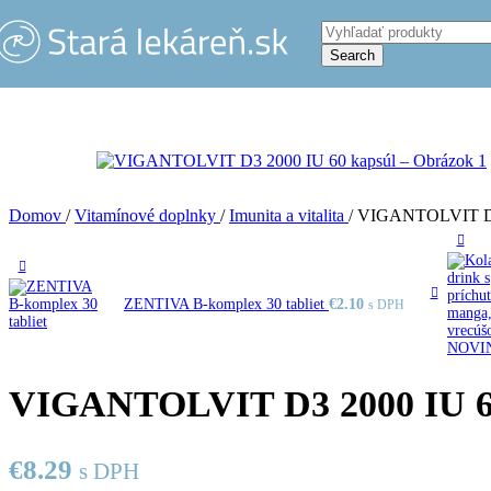
Skip to navigation
Skip to main content
Search
Domov
/
Vitamínové doplnky
/
Imunita a vitalita
/
VIGANTOLVIT D3 
ZENTIVA B-komplex 30 tabliet
€
2.10
s DPH
VIGANTOLVIT D3 2000 IU 6
€
8.29
s DPH