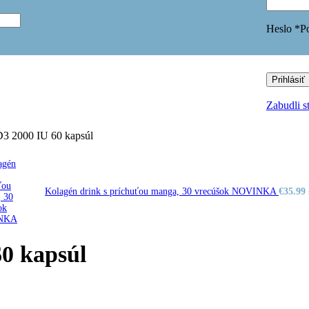
Čaje na detox a trávenie
Čaje na posilnenie imunity
Heslo
*
P
Čaje na relax
Čaje na rôzne ťažkosti
Čaje pre ženy
VITAMÍNOVÉ DOPLNKY
Prihlásiť
NOVINKA
Imunita a vitalita
Zabudli s
Obuv
BAREFOOTY
Detská obuv - BAREFOOT
Detská obuv
2000 IU 60 kapsúl
Zdravotná obuv
Obuv pre ženy
Kolagén drink s príchuťou manga, 30 vrecúšok NOVINKA
€
35.99
Už viac ako 60
rokov s vami!
0 kapsúl
Viac ako 100
vybraných produktov
Produkty