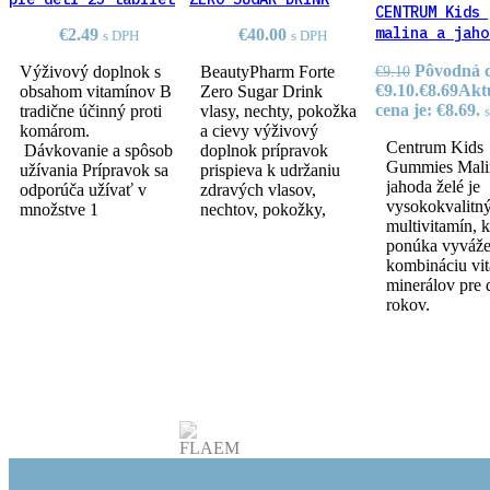
CENTRUM Kids 
malina a jaho
€
2.49
€
40.00
s DPH
s DPH
želé
Pôvodná c
€
9.10
Výživový doplnok s
BeautyPharm Forte
€9.10.
€
8.69
Akt
obsahom vitamínov B
Zero Sugar Drink
cena je: €8.69.
tradične účinný proti
vlasy, nechty, pokožka
komárom.
a cievy výživový
Centrum Kids
Dávkovanie a spôsob
doplnok prípravok
Gummies Mali
užívania Prípravok sa
prispieva k udržaniu
jahoda želé je
odporúča užívať v
zdravých vlasov,
vysokokvalitn
množstve 1
nechtov, pokožky,
multivitamín, k
ponúka vyváž
kombináciu vi
minerálov pre 
rokov.