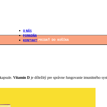
podľa našich receptúr
Vlastné laboratórium
Overené postupy výroby
O NÁS
PORADŇA
KONTAKT
PRIDAŤ DO KOŠÍKA
kapsule.
Vitamín D
je dôležitý pre správne fungovanie imunitného syst