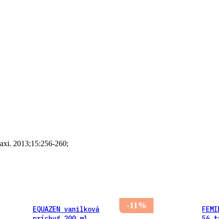
raxi. 2013;15:256-260;
-11%
EQUAZEN vanilková
FEMI
príchuť 200 ml
56 t