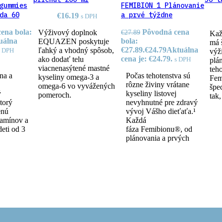
gummies
FEMIBION 1 Plánovanie
kaps
da 60
a prvé týždne
€
16.19
s DPH
tehotenstva 56
ena bola:
Pôvodná cena
€
27.89
Výživový doplnok
Kaž
tabliet
uálna
bola:
EQUAZEN poskytuje
má 
€27.89.
€
24.79
Aktuálna
ľahký a vhodný spôsob,
s DPH
výž
cena je: €24.79.
ako dodať telu
s DPH
plá
viacnenasýtené mastné
teh
na a
Počas tehotenstva sú
kyseliny omega-3 a
Fem
rôzne živiny vrátane
omega-6 vo vyvážených
špe
ý
kyseliny listovej
pomeroch.
tak
torý
nevyhnutné pre zdravý
enú
vývoj Vášho dieťaťa.¹
tamínov a
Každá
deti od 3
fáza Femibionu®, od
plánovania a prvých