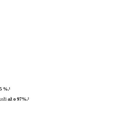
75 %.¹
koži
až o 97%.²