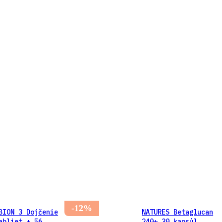
-12%
BION 3 Dojčenie
NATURES Betaglucan
abliet + 56
240+ 30 kapsúl