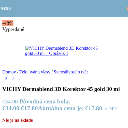
Skip to navigation
Skip to main content
MENU
-48%
Vypredané
Domov
/
Telo, tvár a vlasy
/
Starostlivosť o tvár
VICHY Dermablend 3D Korektor 45 gold 30 ml
Pôvodná cena bola:
€
34.00
€34.00.
€
17.80
Aktuálna cena je: €17.80.
s DPH
Nie je na sklade