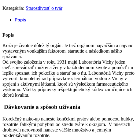
Kategória:
Starostlivosť o tvár
Popis
Popis
Koža je životne dôležitý orgán. Je tiež orgánom najväčším a najviac
vystaveným vonkajším faktorom, starnutie a následkom nášho
správania.
Od svojho založenia v roku 1931 majú Laboratória Vichy jeden
cieľ: sprevádzať mužov a ženy v každodennom živote a pomôcť im
lepšie spoznať ich pokožku a starať sa o ňu. Laboratóriá Vichy preto
vytvorili kompletný rad prípravkov s termálnou vodou z Vichy v
spojení s aktívnymi látkami, ktoré sú výsledkom farmaceutického
výskumu. Všetky prípravky rešpektujú etický kódex zaručujúce ich
dobrú kvalitu.
Dávkovanie a spôsob užívania
Korekčný make-up naneste končekmi prstov alebo pomocou hubky,
rozotrite ľahkými pohybmi od stredu tváre k okrajom. V miestach
drobných nerovností naneste väčšie množstvo a jemným
poklepkávaním rozotrite.