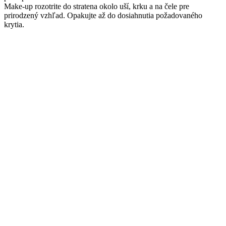
Make-up rozotrite do stratena okolo uší, krku a na čele pre
prirodzený vzhľad. Opakujte až do dosiahnutia požadovaného
krytia.
Súvisiace produkty
-25%
BIODERMA Atoderm
Sprchový gél 1l
Bioderma
Pôvodná cena
€
24.50
bola:
€24.50.
€
18.49
Aktuálna
cena je: €18.49.
s DPH
Bioderma Atoderm
Sprchový gél čistí a
ošetruje suchú a citlivú
pokožku celého tela. Po
použití sprchového gélu