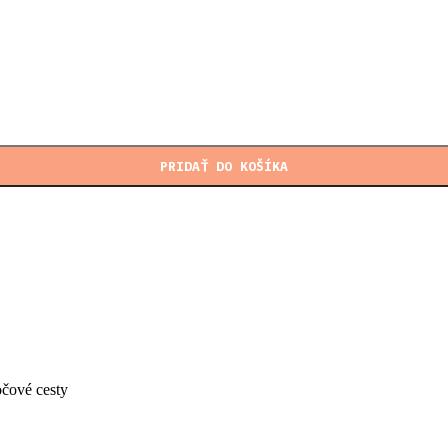
eceptúr
ratórium
py výroby
PRIDAŤ DO KOŠÍKA
čové cesty