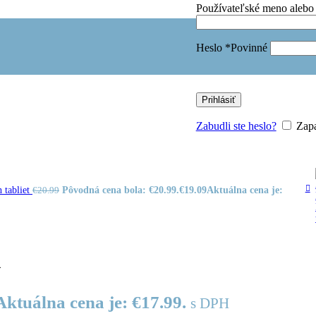
Používateľské meno alebo
je na posilnenie imunity
je na relax
je na rôzne ťažkosti
Heslo
*
Povinné
je pre ženy
ÍNOVÉ DOPLNKY
NOVINKA
unita a vitalita
AREFOOTY
Prihlásiť
etská obuv - BAREFOOT
etská obuv
Zabudli ste heslo?
Zapa
dravotná obuv
buv pre ženy
0
 tabliet
Pôvodná cena bola: €20.99.
€
19.09
Aktuálna cena je:
€
20.99
l
duktov
Aktuálna cena je: €17.99.
s DPH