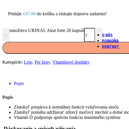
podľa našich r
Pridajte
€
47.00
do košíka a získajte dopravu zadarmo!
Vlastné labo
Overené postu
množstvo URINAL Akut forte 20 kapsúl
O NÁS
-
+
PORADŇA
KONTAKT
Kategórie:
Leto
,
Pre ženy
,
Vitamínové doplnky
Popis
Popis
Zlatobyľ prispieva k normálnej funkcii vylučovania moču
Zlatobyľ pomáha udržiavať zdravý močový mechúr a dolné mo
Vitamín D podporuje správnu funkciu imunitného systému
Dávkovanie a spôsob užívania