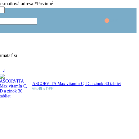
 e-mailová adresa
*
Povinné
€
0.00
mätať si
ASCORVITA Max vitamín C, D a zinok 30 tabliet
€
6.49
s DPH