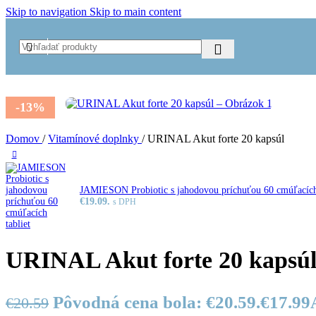
Ča
Skip to navigation
Skip to main content
Ča
Ča
Ča
VITAM
Im
Obuv
B
-13%
D
D
Z
Domov
/
Vitamínové doplnky
/
URINAL Akut forte 20 kapsúl
O
Už viac ako 6
JAMIESON Probiotic s jahodovou príchuťou 60 cmúľacích
€19.09.
s DPH
rokov s vami!
Viac ako 100
URINAL Akut forte 20 kapsú
vybraných pro
Pôvodná cena bola: €20.59.
€
17.99
€
20.59
Produkty