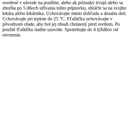
uvedené v návode na použitie, alebo ak príznaky trvajú alebo sa
zhoršia po 5 dňoch užívania tohto prípravku, obráťte sa na svojho
lekára alebo lekárnika. Uchovávajte mimo dohľadu a dosahu detí.
Uchovávajte pri teplote do 25 °C. Fľaštičku uchovávajte v
pôvodnom obale, aby bol jej obsah chránený pred svetlom. Po
použití fľaštičku riadne uzavrite. Spotrebujte do 4 týždňov od
otvorenia.
Súvisiace produkty
AVROPA CALCIPHARM SIRUP-kalciový sirup
€
9.99
s DPH
CalciPharm kalciový sirup výživový doplnok obsahuje: Calcium
Chloratum (300 mg vápnika v jednej dávke) Sirup s obsahom vápnika,
ktorý: • je
Pridať do košíka