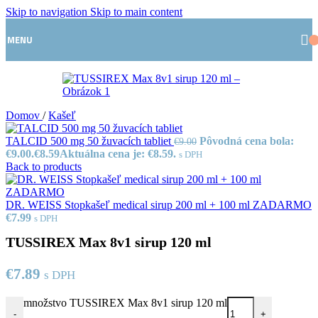
Skip to navigation
Skip to main content
MENU
Domov
/
Kašeľ
TALCID 500 mg 50 žuvacích tabliet
Pôvodná cena bola:
€
9.00
€9.00.
€
8.59
Aktuálna cena je: €8.59.
s DPH
Back to products
DR. WEISS Stopkašeľ medical sirup 200 ml + 100 ml ZADARMO
€
7.99
s DPH
TUSSIREX Max 8v1 sirup 120 ml
€
7.89
s DPH
množstvo TUSSIREX Max 8v1 sirup 120 ml
-
+