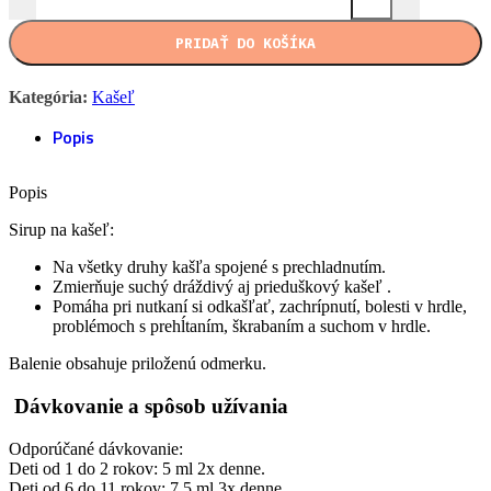
PRIDAŤ DO KOŠÍKA
Kategória:
Kašeľ
Popis
Popis
Sirup na kašeľ:
Na všetky druhy kašľa spojené s prechladnutím.
Zmierňuje suchý dráždivý aj prieduškový kašeľ .
Pomáha pri nutkaní si odkašľať, zachrípnutí, bolesti v hrdle,
problémoch s prehĺtaním, škrabaním a suchom v hrdle.
Balenie obsahuje priloženú odmerku.
Dávkovanie a spôsob užívania
Odporúčané dávkovanie:
Deti od 1 do 2 rokov: 5 ml 2x denne.
Deti od 6 do 11 rokov: 7,5 ml 3x denne.