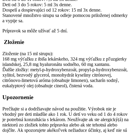
Deti od 3 do 5 rokov: 5 ml 3x denne.
Dospelí a dospievajúci od 12 rokov: 15 ml 3x denne.
Stanovené množstvo sirupu sa odleje pomocou priloženej odmerky
a vypije sa.
Prípravok sa môže užívať až 5 dní.
Zloženie
Zloženie (na 15 ml sirupu):
168 mg výťažku z ibiša lekárskeho, 324 mg výťažku z pľuzgierky
islandskej, 25,8 mg hyaluronátu sodného, 60 mg xantanu.
Ďalšie zložky: metyl-p-hydroxybenzoát, propyl-p-hydroxybenzoát,
xylitol, bezvodý glycerol, monohydrát kyseliny citrónovej,
citrónovo-limetová aróma (obsahuje limonen), sacharín sodný,
eukalyptový olej (obsahuje cineol), čistená voda.
Upozornenie
Prečítajte si a dodržiavajte návod na použitie. Výrobok nie je
vhodný pre deti mladšie ako 1 rok. U detí vo veku od 1 do 4 rokov
je potrebná konzultácia s lekárom. Neužívajte ak ste alergický(á) na
niektorú zo zložiek tohto prípravku alebo ak ste tehotná alebo
dojčíte. Ak spozorujete akékoľvek nežiaduce účinky, aj keď nie sú