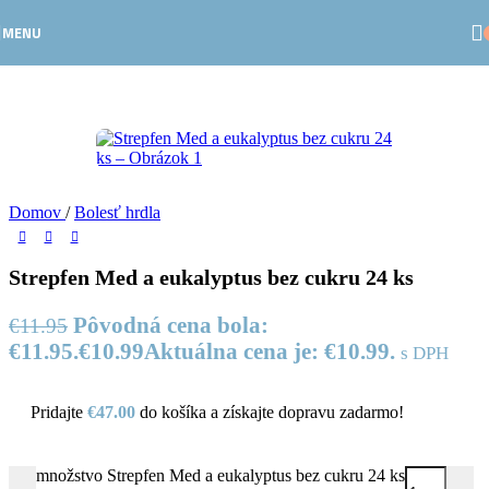
Skip to navigation
Skip to main content
-8%
MENU
Domov
/
Bolesť hrdla
Strepfen Med a eukalyptus bez cukru 24 ks
Pôvodná cena bola:
€
11.95
€11.95.
€
10.99
Aktuálna cena je: €10.99.
s DPH
Pridajte
€
47.00
do košíka a získajte dopravu zadarmo!
množstvo Strepfen Med a eukalyptus bez cukru 24 ks