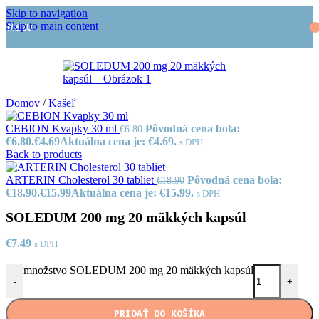
Skip to navigation
MENU
Skip to main content
Domov
/
Kašeľ
CEBION Kvapky 30 ml
Pôvodná cena bola:
€
6.80
€6.80.
€
4.69
Aktuálna cena je: €4.69.
s DPH
Back to products
ARTERIN Cholesterol 30 tabliet
Pôvodná cena bola:
€
18.90
€18.90.
€
15.99
Aktuálna cena je: €15.99.
s DPH
SOLEDUM 200 mg 20 mäkkých kapsúl
€
7.49
s DPH
množstvo SOLEDUM 200 mg 20 mäkkých kapsúl
-
+
PRIDAŤ DO KOŠÍKA