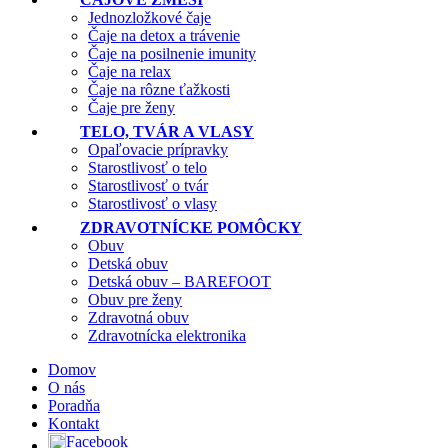
Jednozložkové čaje
Čaje na detox a trávenie
Čaje na posilnenie imunity
Čaje na relax
Čaje na rôzne ťažkosti
Čaje pre ženy
TELO, TVÁR A VLASY
Opaľovacie prípravky
Starostlivosť o telo
Starostlivosť o tvár
Starostlivosť o vlasy
ZDRAVOTNÍCKE POMÔCKY
Obuv
Detská obuv
Detská obuv – BAREFOOT
Obuv pre ženy
Zdravotná obuv
Zdravotnícka elektronika
Domov
O nás
Poradňa
Kontakt
Facebook