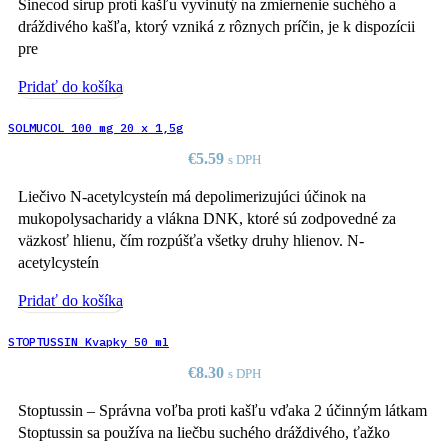
Sinecod sirup proti kašľu vyvinutý na zmiernenie suchého a
dráždivého kašľa, ktorý vzniká z rôznych príčin, je k dispozícii
pre
Pridať do košíka
SOLMUCOL 100 mg 20 x 1,5g
€
5.59
s DPH
Liečivo N-acetylcysteín má depolimerizujúci účinok na
mukopolysacharidy a vlákna DNK, ktoré sú zodpovedné za
väzkosť hlienu, čím rozpúšťa všetky druhy hlienov. N-
acetylcysteín
Pridať do košíka
STOPTUSSIN Kvapky 50 ml
€
8.30
s DPH
Stoptussin – Správna voľba proti kašľu vďaka 2 účinným látkam
Stoptussin sa používa na liečbu suchého dráždivého, ťažko