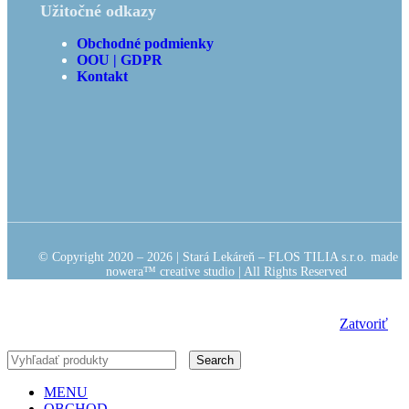
Užitočné odkazy
Obchodné podmienky
OOU | GDPR
Kontakt
© Copyright 2020 – 2026 | Stará Lekáreň – FLOS TILIA s.r.o. made b
nowera™ creative studio
| All Rights Reserved
Zatvoriť
Search
MENU
OBCHOD