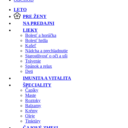
LETO
PRE ŽENY
NA PREDAJNI
LIEKY
Bolesť a horúčka
Bolesť hrdla
Kašeľ
Nádcha a prechladnutie
Starostlivosť o oči a uši
Trávenie
Spánok a relax
Deti
IMUNITA A VITALITA
ŠPECIALITY
Čapíky
Maste
Roztoky
Balzamy
Krémy
Oleje
Tinktúry
ČAJOVÉ ZMESI