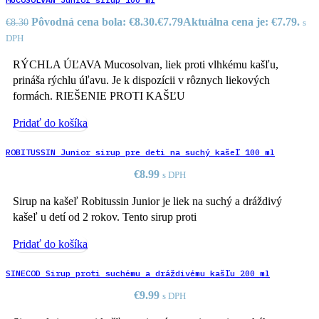
Pôvodná cena bola: €8.30.
€
7.79
Aktuálna cena je: €7.79.
€
8.30
s
DPH
RÝCHLA ÚĽAVA Mucosolvan, liek proti vlhkému kašľu,
prináša rýchlu úľavu. Je k dispozícii v rôznych liekových
formách. RIEŠENIE PROTI KAŠĽU
Pridať do košíka
ROBITUSSIN Junior sirup pre deti na suchý kašeľ 100 ml
€
8.99
s DPH
Sirup na kašeľ Robitussin Junior je liek na suchý a dráždivý
kašeľ u detí od 2 rokov. Tento sirup proti
Pridať do košíka
SINECOD Sirup proti suchému a dráždivému kašľu 200 ml
€
9.99
s DPH