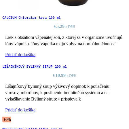
CALCIUM Chloratum teva 100 ml
€
5.29
s DPH
Liek s obsahom vápenatej soli, z ktorej sa v organizme uvoľňujú
ióny vápnika. Ióny vápnika majú vplyv na normálnu činnosť
Pridať do košíka
LIŠAJNÍKOVÝ BYLINNÝ SIRUP 200 ml
€
10.99
s DPH
Lišajníkový bylinný sirup výživový doplnok k potlačeniu
vírusov, mikróbov, k posilneniu imunitného systému a na
vykašliavanie Bylinný sirup: • prispieva k
Pridať do košíka
-6%
MUCOSOLVAN Junior sirup 100 ml