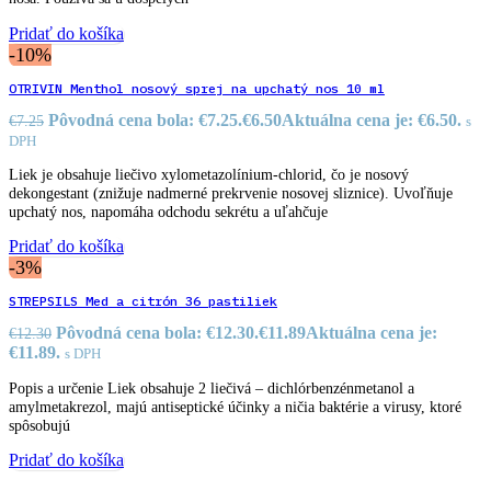
Pridať do košíka
-10%
OTRIVIN Menthol nosový sprej na upchatý nos 10 ml
Pôvodná cena bola: €7.25.
€
6.50
Aktuálna cena je: €6.50.
€
7.25
s
DPH
Liek je obsahuje liečivo xylometazolínium-chlorid, čo je nosový
dekongestant (znižuje nadmerné prekrvenie nosovej sliznice). Uvoľňuje
upchatý nos, napomáha odchodu sekrétu a uľahčuje
Pridať do košíka
-3%
STREPSILS Med a citrón 36 pastiliek
Pôvodná cena bola: €12.30.
€
11.89
Aktuálna cena je:
€
12.30
€11.89.
s DPH
Popis a určenie Liek obsahuje 2 liečivá – dichlórbenzénmetanol a
amylmetakrezol, majú antiseptické účinky a ničia baktérie a virusy, ktoré
spôsobujú
Pridať do košíka