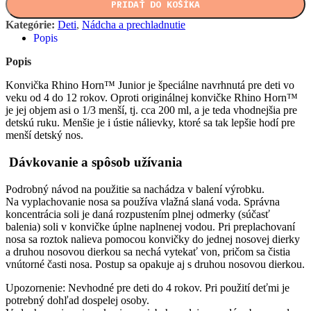
PRIDAŤ DO KOŠÍKA
Kategórie:
Deti
,
Nádcha a prechladnutie
Popis
Popis
Konvička Rhino Horn™ Junior je špeciálne navrhnutá pre deti vo
veku od 4 do 12 rokov. Oproti originálnej konvičke Rhino Horn™
je jej objem asi o 1/3 menší, tj. cca 200 ml, a je teda vhodnejšia pre
detskú ruku. Menšie je i ústie nálievky, ktoré sa tak lepšie hodí pre
menší detský nos.
Dávkovanie a spôsob užívania
Podrobný návod na použitie sa nachádza v balení výrobku.
Na vyplachovanie nosa sa používa vlažná slaná voda. Správna
koncentrácia soli je daná rozpustením plnej odmerky (súčasť
balenia) soli v konvičke úplne naplnenej vodou. Pri preplachovaní
nosa sa roztok nalieva pomocou konvičky do jednej nosovej dierky
a druhou nosovou dierkou sa nechá vytekať von, pričom sa čistia
vnútorné časti nosa. Postup sa opakuje aj s druhou nosovou dierkou.
Upozornenie: Nevhodné pre deti do 4 rokov. Pri použití deťmi je
potrebný dohľad dospelej osoby.