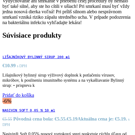
Vydychovanie ani smrkanie v priebehu celej procedúry by nemalo
byť také silné, aby ste ho cítili v ušiach! Pri smrkaní musí byť vždy
jedna nosová dierka voľná! Pri príliš silnom alebo nesprávnom
smrkaní vzniká riziko zápalu stredného ucha. V prípade podozrenia
na bakteriálnu infekciu vyhľadajte lekára!
Súvisiace produkty
LIŠAJNÍKOVÝ BYLINNÝ SIRUP 200 ml
€
10.99
s DPH
Lišajníkový bylinný sirup výživový doplnok k potlačeniu vírusov,
mikróbov, k posilneniu imunitného systému a na vykašliavanie Bylinný
sirup: • prispieva k
Pridať do košíka
-6%
NASIVIN SOFT 0,05 % 10 ml
Pôvodná cena bola: €5.55.
€
5.19
Aktuálna cena je: €5.19.
€
5.55
s
DPH
Nasivin® Soft 0,05% nosový roztokový sprej poskytuje rýchlu úľavu od