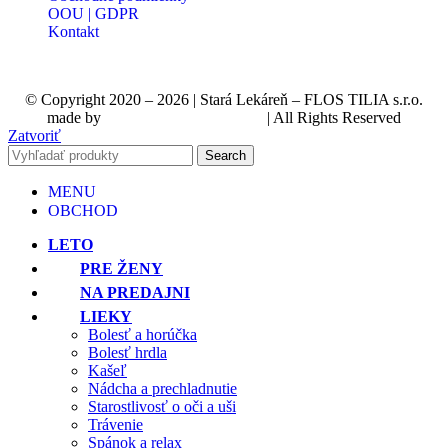
OOU | GDPR
Kontakt
© Copyright 2020 – 2026 | Stará Lekáreň – FLOS TILIA s.r.o.
made by
nowera™ creative studio
| All Rights Reserved
Zatvoriť
Search
MENU
OBCHOD
LETO
PRE ŽENY
NA PREDAJNI
LIEKY
Bolesť a horúčka
Bolesť hrdla
Kašeľ
Nádcha a prechladnutie
Starostlivosť o oči a uši
Trávenie
Spánok a relax