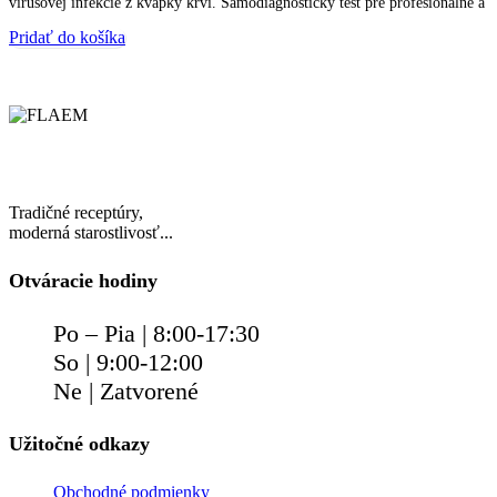
vírusovej infekcie z kvapky krvi. Samodiagnostický test pre profesionálne a
Pridať do košíka
Tradičné receptúry,
moderná starostlivosť...
Otváracie hodiny
Po – Pia | 8:00-17:30
So | 9:00-12:00
Ne | Zatvorené
Užitočné odkazy
Obchodné podmienky