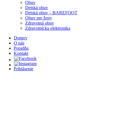
Obuv
Detská obuv
Detská obuv – BAREFOOT
Obuv pre ženy
Zdravotná obuv
Zdravotnícka elektronika
Domov
O nás
Poradňa
Kontakt
Facebook
Instagram
Prihlásenie