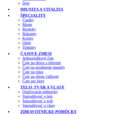
Deti
IMUNITA A VITALITA
ŠPECIALITY
Čapíky
Maste
Roztoky
Balzamy
Krémy
Oleje
Tinktúry
ČAJOVÉ ZMESI
Jednozložkové čaje
Čaje na detox a trávenie
Čaje na posilnenie imunity
Čaje na relax
Čaje na rôzne ťažkosti
Čaje pre ženy
TELO, TVÁR A VLASY
Opaľovacie prípravky
Starostlivosť o telo
Starostlivosť o tvár
Starostlivosť o vlasy
ZDRAVOTNÍCKE POMÔCKY