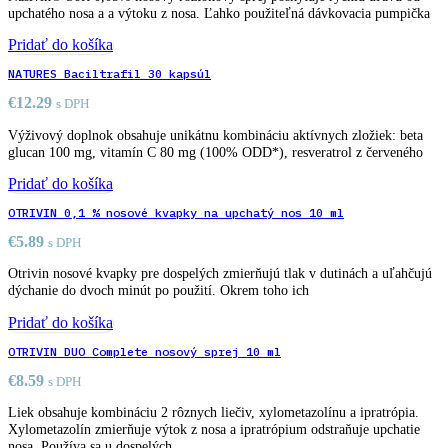
upchatého nosa a a výtoku z nosa. Ľahko použiteľná dávkovacia pumpička
Pridať do košíka
NATURES Baciltrafil 30 kapsúl
€
12.29
s DPH
Výživový doplnok obsahuje unikátnu kombináciu aktívnych zložiek: beta
glucan 100 mg, vitamín C 80 mg (100% ODD*), resveratrol z červeného
Pridať do košíka
OTRIVIN 0,1 % nosové kvapky na upchatý nos 10 ml
€
5.89
s DPH
Otrivin nosové kvapky pre dospelých zmierňujú tlak v dutinách a uľahčujú
dýchanie do dvoch minút po použití. Okrem toho ich
Pridať do košíka
OTRIVIN DUO Complete nosový sprej 10 ml
€
8.59
s DPH
Liek obsahuje kombináciu 2 rôznych liečiv, xylometazolínu a ipratrópia.
Xylometazolín zmierňuje výtok z nosa a ipratrópium odstraňuje upchatie
nosa. Používa sa u dospelých