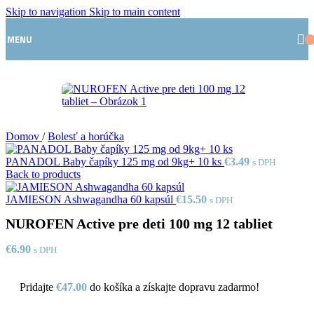
Skip to navigation
Skip to main content
MENU
Domov
/
Bolesť a horúčka
PANADOL Baby čapíky 125 mg od 9kg+ 10 ks
€
3.49
s DPH
Back to products
JAMIESON Ashwagandha 60 kapsúl
€
15.50
s DPH
NUROFEN Active pre deti 100 mg 12 tabliet
€
6.90
s DPH
Pridajte
€
47.00
do košíka a získajte dopravu zadarmo!