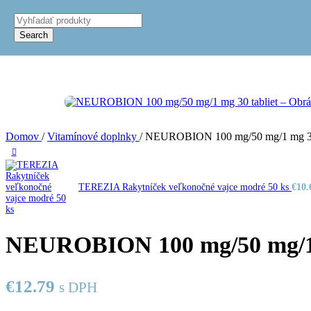
Čaje 
Skip to navigation
Skip to main content
Čaje 
Čaje 
Search
Čaje 
Čaje 
VITAMÍN
Imunit
Obuv
BAR
Dets
Dets
Zdra
Domov
/
Vitamínové doplnky
/
NEUROBION 100 mg/50 mg/1 mg 30 
Obuv
Už viac ako 60
TEREZIA Rakytníček veľkonočné vajce modré 50 ks
€
10.
rokov s vami!
Viac ako 100
NEUROBION 100 mg/50 mg/1 
vybraných produk
€
12.79
s DPH
Produkty