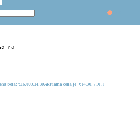
€
0.00
ätať si
na bola: €16.00.
€
14.30
Aktuálna cena je: €14.30.
s DPH