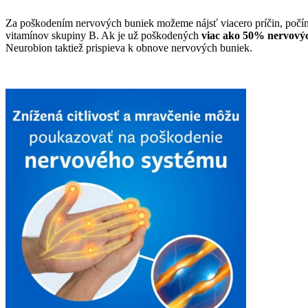
Za poškodením nervových buniek možeme nájsť viacero príčin, počínaj
vitamínov skupiny B. Ak je už poškodených
viac ako 50% nervovýc
Neurobion taktiež prispieva k obnove nervových buniek.