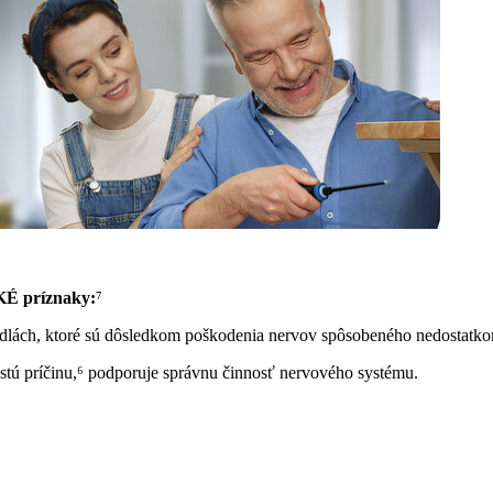
 príznaky:
⁷
didlách, ktoré sú dôsledkom poškodenia nervov spôsobeného nedostatk
častú príčinu,⁶ podporuje správnu činnosť nervového systému.