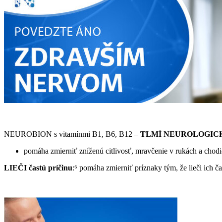
NEUROBION s vitamínmi B1, B6, B12 –
TLMÍ NEUROLOGICKÉ
pomáha zmierniť zníženú citlivosť, mravčenie v rukách a cho
​​​​​LIEČI častú príčinu
:⁶ pomáha zmierniť príznaky tým, že lieči ich 