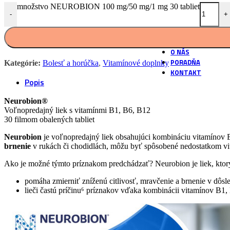
podľa našich rece
množstvo NEUROBION 100 mg/50 mg/1 mg 30 tabliet
-
+
Vlastné laborat
Overené postupy 
O NÁS
PORADŇA
Kategórie:
Bolesť a horúčka
,
Vitamínové doplnky
KONTAKT
Popis
Neurobion®
Voľnopredajný liek s vitamínmi B1, B6, B12
30 filmom obalených tabliet
Neurobion
je voľnopredajný liek obsahujúci kombináciu vitamínov B1
brnenie
v rukách či chodidlách, môžu byť spôsobené nedostatkom v
Ako je možné týmto príznakom predchádzať? Neurobion je liek, kto
pomáha zmierniť zníženú citlivosť, mravčenie a brnenie v dô
lieči častú príčinu⁶ príznakov vďaka kombinácii vitamínov B1