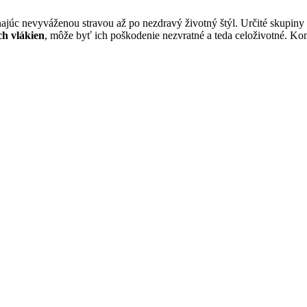
úc nevyváženou stravou až po nezdravý životný štýl. Určité skupiny ľud
h vlákien
, môže byť ich poškodenie nezvratné a teda celoživotné. K