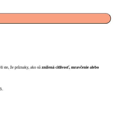
i ste, že príznaky, ako sú
znížená citlivosť, mravčenie alebo
B.