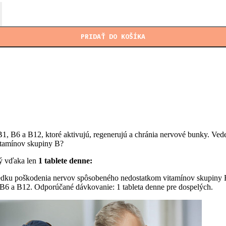
ptúr
órium
PRIDAŤ DO KOŠÍKA
výroby
, B6 a B12, ktoré aktivujú, regenerujú a chránia nervové bunky. Vedel
itamínov skupiny B?
rý vďaka len
1 tablete denne:
sledku poškodenia nervov spôsobeného nedostatkom vitamínov skupiny 
, B6 a B12. Odporúčané dávkovanie: 1 tableta denne pre dospelých.