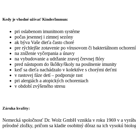
Kedy je vhodné užívať KinderImmun:
pri oslabenom imunitnom systéme
počas jesennej i zimnej sezóny
ak býva Vaše dieťa často choré
pre rýchlejšie zotavenie po vírusovom či bakteriálnom ochorení
na zníženie vyčerpania a únavy
na vybudovanie a udržanie zravej črevnej flóry
pred nástupom do škôlky/školy na posilnenie imunity
keď sa dieťa nachádzalo v kolektíve s chorými deťmi
v rastovej fáze detí – podporuje rast
pri alergiách a atopických ochoreniach
v období zvýšeného stresu
Záruka kvality:
Nemecká spoločnosť Dr. Wolz GmbH vznikla v roku 1969 v a vyrába 
prírodné zložky, pričom sa kladie osobitný dôraz na ich vysokú biolo