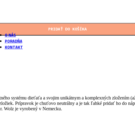
podľa našich receptúr
Vlastné laboratórium
Overené postupy výroby
PRIDAŤ DO KOŠÍKA
O NÁS
PORADŇA
KONTAKT
ého systému dieťaťa a svojim unikátnym a komplexných zložením (až 1
ožiek. Prípravok je chuťovo neutrálny a je tak ľahké pridať ho do ná
Dr. Wolz je vyrobený v Nemecku.