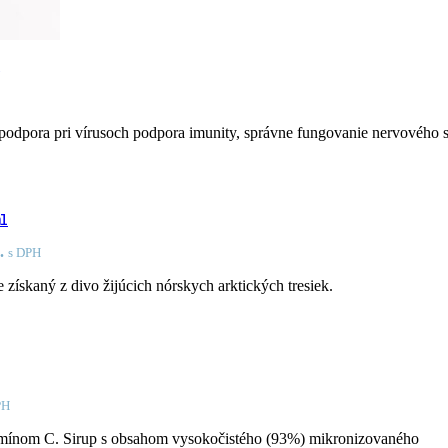
dpora pri vírusoch podpora imunity, správne fungovanie nervového s
l
.
s DPH
 získaný z divo žijúcich nórskych arktických tresiek.
PH
itamínom C. Sirup s obsahom vysokočistého (93%) mikronizovaného