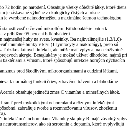
do 72 hodín po narodení. Obsahuje všetky dôležité látky, ktoré dieťa
m je získavané výlučne z ekologicky čistých a prísne
un je vyrobené najmodernejšou a maximálne šetrnou technológiou,
tarostlivosť o črevnú mikroflóru. Bifidobaktérie patria k
 z približne 95 percent bifidobaktérií.
najmenšej huby na svete, kvasinky. Iba najkvalitnejšie (1,3/1,6)-
ať imunitné bunky v krvi (T-lymfocyty a makrofágy), preto sú
ať riziko akútnych infekcií, ale môže mať vplyv aj na celoživotné
ch prejavoch alergie. Betaglukány je možné užívať dlhodobo, najmä pri
i baktériami a vírusmi, ktoré spôsobujú infekcie horných dýchacích
 organizmus pred škodlivými mikroorganizmami a cudzími látkami,
pieva k normálnej funkcii čriev, zdravému tráveniu a blahodárne
Acerola obsahuje jedinečú zmes C vitamínu a minerálnych látok,
chrániť pred mykotickými ochoreniami a rôznymi infekčnými
spôsobmi, zabraňuje tvorbe a rozmnožovaniu vírusov, zhoršeniu
ca).
či infekciám či ochoreniam. Vitamíny skupiny B majú zásadný vplyv
iu neurotransmiterov, ako sú serotonín a dopamín, ktoré ovplyvňujú