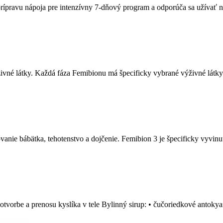
ípravu nápoja pre intenzívny 7-dňový program a odporúča sa užívať 
živné látky. Každá fáza Femibionu má špecificky vybrané výživné látky
anie bábätka, tehotenstvo a dojčenie. Femibion 3 je špecificky vyvinu
otvorbe a prenosu kyslíka v tele Bylinný sirup: • čučoriedkové antok