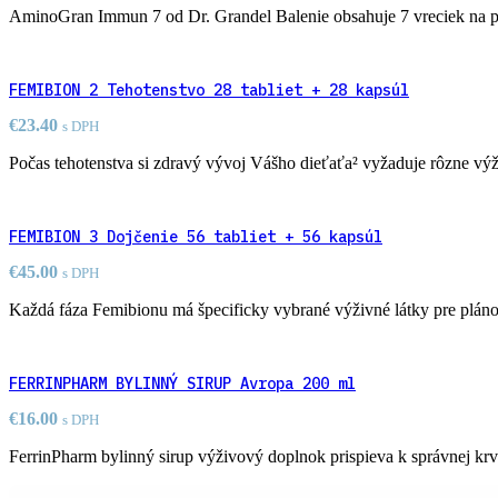
AminoGran Immun 7 od Dr. Grandel Balenie obsahuje 7 vreciek na pr
FEMIBION 2 Tehotenstvo 28 tabliet + 28 kapsúl
€
23.40
s DPH
Počas tehotenstva si zdravý vývoj Vášho dieťaťa² vyžaduje rôzne vý
FEMIBION 3 Dojčenie 56 tabliet + 56 kapsúl
€
45.00
s DPH
Každá fáza Femibionu má špecificky vybrané výživné látky pre plánov
FERRINPHARM BYLINNÝ SIRUP Avropa 200 ml
€
16.00
s DPH
FerrinPharm bylinný sirup výživový doplnok prispieva k správnej krv