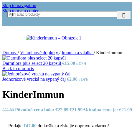
Skip to navigation
-4%
Skip to main content
Domov
/
Vitamínové doplnky
/
Imunita a vitalita
/
KinderImmun
Darmflora plus select 20 kapsúl
€
15.00
s DPH
Back to products
Jednorázové vrecká na sypaný čaj
€
2.90
s DPH
KinderImmun
Pôvodná cena bola: €22.89.
€
21.99
Aktuálna cena je: €21.99
€
22.89
Pridajte
€
47.00
do košíka a získajte dopravu zadarmo!