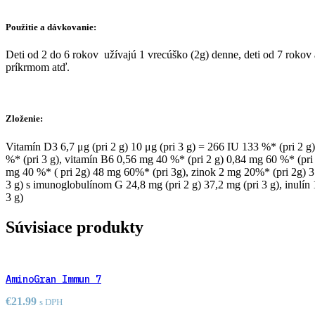
Použitie a dávkovanie:
Deti od 2 do 6 rokov užívajú 1 vrecúško (2g) denne, deti od 7 rokov
príkrmom atď.
Zloženie:
Vitamín D3 6,7 μg (pri 2 g) 10 μg (pri 3 g) = 266 IU 133 %* (pri 2 
%* (pri 3 g), vitamín B6 0,56 mg 40 %* (pri 2 g) 0,84 mg 60 %* (pri 
mg 40 %* ( pri 2g) 48 mg 60%* (pri 3g), zinok 2 mg 20%* (pri 2g) 3 m
3 g) s imunoglobulínom G 24,8 mg (pri 2 g) 37,2 mg (pri 3 g), inulín 1,
3 g)
Súvisiace produkty
AminoGran Immun 7
€
21.99
s DPH