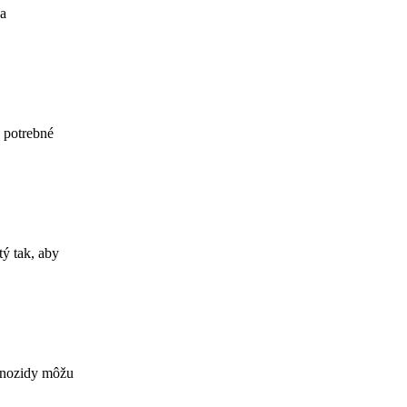
na
 potrebné
tý tak, aby
yanozidy môžu