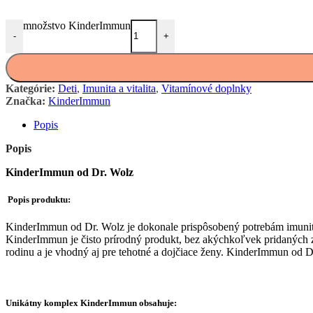
množstvo KinderImmun
-
+
Kategórie:
Deti
,
Imunita a vitalita
,
Vitamínové doplnky
Značka:
KinderImmun
Popis
Popis
KinderImmun od Dr. Wolz
Popis produktu:
KinderImmun od Dr. Wolz je dokonale prispôsobený potrebám imunitn
KinderImmun je čisto prírodný produkt, bez akýchkoľvek pridaných zl
rodinu a je vhodný aj pre tehotné a dojčiace ženy. KinderImmun od 
Unikátny komplex KinderImmun obsahuje: