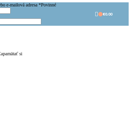
ebo e-mailová adresa
*
Povinné
€
0.00
apamätať si