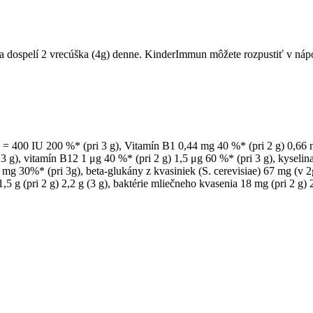
 a dospelí 2 vrecúška (4g) denne. KinderImmun môžete rozpustiť v nápo
g) = 400 IU 200 %* (pri 3 g), Vitamín B1 0,44 mg 40 %* (pri 2 g) 0,66
3 g), vitamín B12 1 μg 40 %* (pri 2 g) 1,5 μg 60 %* (pri 3 g), kyselina
g 30%* (pri 3g), beta-glukány z kvasiniek (S. cerevisiae) 67 mg (v 2g)
5 g (pri 2 g) 2,2 g (3 g), baktérie mliečneho kvasenia 18 mg (pri 2 g) 2