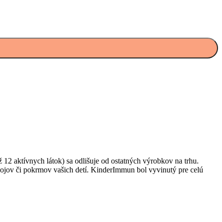
2 aktívnych látok) sa odlišuje od ostatných výrobkov na trhu.
pojov či pokrmov vašich detí. KinderImmun bol vyvinutý pre celú