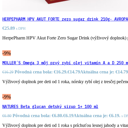
HERPEPHARM HPV AKUT FORTE zero sugar drink 210g- AVROPA
€
25.89
s DPH
HerpePharm HPV Akut Forte Zero Sugar Drink (výživový doplnok) po
-9%
MOLLER´S Omega 3 môj prvý rybí olej vitamín A a D 250 m
Pôvodná cena bola: €16.29.
€
14.79
Aktuálna cena je: €14.79
€
16.29
Výživový doplnok pre deti od 1 roka, nórsky rybí olej z tresčej pečene
-9%
NATURES Beta glucan detský sirup 1+ 100 ml
Pôvodná cena bola: €6.80.
€
6.19
Aktuálna cena je: €6.19.
€
6.80
s D
Výživový doplnok pre deti od 1 roka s príchuťou lesnej jahody a v