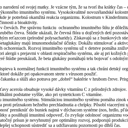
 narodení od svojej matky. Je vzácne tým, že sa tvorí iba krátky čas – 
 výkonného imunitného systému. Vysokokvalitné novozélandské kolostru
, kde je potrebná okamžitá reakcia organizmu. Kolostrum v KinderImm
nnosti a bioaktivity.
 črevách. Pre správnu funkciu ochranného imunitného štítu je dôležitá s
ubého čreva. Štúdie ukázali, že črevná flóra u dojčených detí pozostáva
hým reťazcom (prírodné polysacharidy). Získavajú sa z bunkových stien 
etaglukány majú imunomodulačné účinky. Dokážu stimulovať a aktivov
nych ochoreniach. Rozvoj imunitného systému už v detstve pomáha znižov
pri alergii s prejavmi v oblasti respiračného systému, ale aj pri kožný
ré štúdie preukázali, že beta glukány pomáhajú telu bojovať s odolným
. Prispieva k normálnej funkcii imunitného systému a tak chráni detský
, ktoré dokáže pri opakovanom strete s vírusom použiť.
y čakanka a slúži ako potrava pre „dobré“ baktérie v hrubom čreve. Pris
ťavy acerola obsahuje vysoké dávky vitamínu C z prírodných zdrojov. 
kálmi podstatne vyššie, ako pri syntetickom C vitamíne.
u imunitného systému. Stimuláciou imunitného systému pomáha zinok 
a proti príznakom bežného prechladnutia a chrípky. Pôsobí viacerými 
opnosť preniknúť do buniek najmä v dýchacom systéme (nos, hrdlo, pľú
tky a posilňujú imunitnú odpoveď, čo zvyšuje odolnosť organizmu vo
statočný prísun je nevyhnutný pre optimálny rozvoj, podporujú produkc
epšej schopnosti sústrediť sa a udržiavaniu pozornosti po dlhší čas.