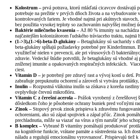
Kolostrum –
prvá potrava, ktorú mláďatá cicavcov dostávajú po
potrebuje na prežitie v prvých dňoch života a na vybudovanie
kontrolovaných fariem. Je vhodné najmä pri akútnych stavoch
bez použitia vysokej teploty so zachovaním najvyššej možnej úči
Baktérie mliečneho kvasenia –
Až 80 % imunity sa nachádza v
najčastejším kolonizátorom ľudského tráviaceho traktu, najmä hr
(1->3),(1->6)-beta-D-glukány –
Betaglukány sú sacharidy s dl
beta-glukány spĺňajú požiadavky potrebné pre KinderImmun. B
využiteľné nielen v prevencii, ale pri vírusových či bakteriál
zdravie. Vedecké štúdie potvrdili, že betaglukány sú vhodné aj 
zníženej imunite a opakovaných respiračných infekciách. Viace
ciest.
Vitamín D –
je potrebný pre zdravý rast a vývoj kostí u detí
zabraňuje prepuknutiu ochorení a zároveň si vytvára protilátky
Inulín –
Rozpustná vláknina inulín sa získava z koreňa rastlin
ovplyvňuje črevnú mikroflóru.
Vitamín C z čerešní acerola –
Prášok vyrobený z čerešňovej š
dôsledkom čoho je pôsobenie ochrany buniek pred voľnými radi
Zinok –
Stopový prvok zinok prispieva k zdravému fungovani
ochoreniami, ako sú zápal spojiviek a zápal pľúc. Zinok pomáh
prechladnutia, môže sa viazať na vírus a tým narušiť jeho sch
B komplex –
Vybrané B vitamíny pomáhajú produkovať protilá
na kognitívne funkcie, vrátane pamäte a sústredenia sa. Ich do
náladu a regulujú emocionálnu vyrovnanosť. Prispievajú tiež k l