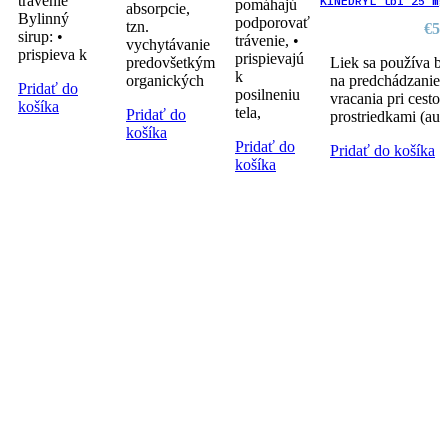
trávenie
KINEDRYL tbl 25 mg
pomáhajú
absorpcie,
Bylinný
podporovať
tzn.
€
5.
sirup: •
trávenie, •
vychytávanie
prispieva k
prispievajú
predovšetkým
Liek sa používa b
k
organických
na predchádzanie a
Pridať do
posilneniu
vracania pri cest
košíka
tela,
Pridať do
prostriedkami (auto
košíka
Pridať do
Pridať do košíka
košíka
Tradičné receptúry,
moderná starostlivosť...