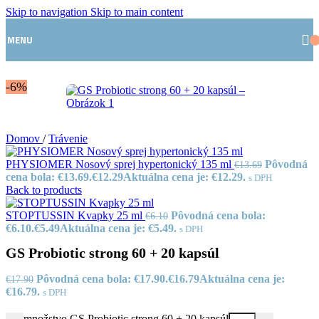
Skip to navigation
Skip to main content
MENU
-6%
Domov
/
Trávenie
PHYSIOMER Nosový sprej hypertonický 135 ml
Pôvodná
€
13.69
cena bola: €13.69.
€
12.29
Aktuálna cena je: €12.29.
s DPH
Back to products
STOPTUSSIN Kvapky 25 ml
Pôvodná cena bola:
€
6.10
€6.10.
€
5.49
Aktuálna cena je: €5.49.
s DPH
GS Probiotic strong 60 + 20 kapsúl
Pôvodná cena bola: €17.90.
€
16.79
Aktuálna cena je:
€
17.90
€16.79.
s DPH
množstvo GS Probiotic strong 60 + 20 kapsúl