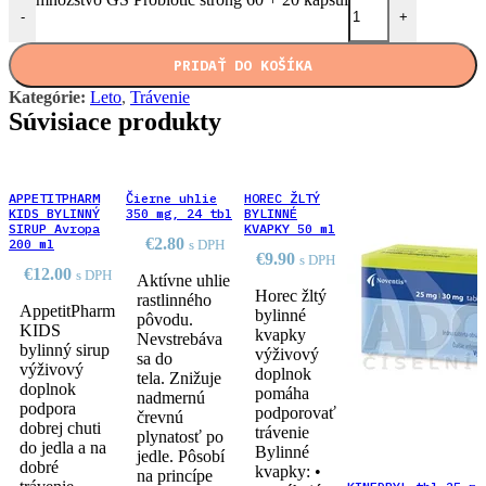
-
+
PRIDAŤ DO KOŠÍKA
Kategórie:
Leto
,
Trávenie
Súvisiace produkty
APPETITPHARM
Čierne uhlie
HOREC ŽLTÝ
KIDS BYLINNÝ
350 mg, 24 tbl
BYLINNÉ
SIRUP Avropa
KVAPKY 50 ml
€
2.80
200 ml
s DPH
€
9.90
s DPH
€
12.00
s DPH
Aktívne uhlie
Horec žltý
rastlinného
AppetitPharm
bylinné
pôvodu.
KIDS
kvapky
Nevstrebáva
bylinný sirup
výživový
sa do
výživový
doplnok
tela. Znižuje
doplnok
pomáha
nadmernú
podpora
podporovať
črevnú
dobrej chuti
trávenie
plynatosť po
do jedla a na
Bylinné
jedle. Pôsobí
dobré
kvapky: •
na princípe