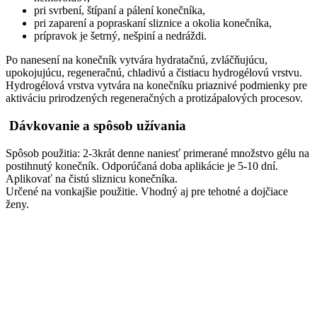
pri svrbení, štípaní a pálení konečníka,
pri zaparení a popraskaní sliznice a okolia konečníka,
prípravok je šetrný, nešpiní a nedráždi.
Po nanesení na konečník vytvára hydratačnú, zvláčňujúcu,
upokojujúcu, regeneračnú, chladivú a čistiacu hydrogélovú vrstvu.
Hydrogélová vrstva vytvára na konečníku priaznivé podmienky pre
aktiváciu prirodzených regeneračných a protizápalových procesov.
Dávkovanie a spôsob užívania
Spôsob použitia: 2-3krát denne naniesť primerané množstvo gélu na
postihnutý konečník. Odporúčaná doba aplikácie je 5-10 dní.
Aplikovať na čistú sliznicu konečníka.
Určené na vonkajšie použitie. Vhodný aj pre tehotné a dojčiace
ženy.
Súvisiace produkty
-6%
BIODERMA ABCDerm Gel
moussant 1l