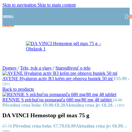
Skip to navigation
Skip to main content
MENU
-10%
Domov
/
Telo, tvár a vlasy
/
Starostlivosť o telo
AVENE Hyaluron activ B3 krém pre obnovu buniek 50 ml
€
35.99
s
DPH
Back to products
RENNIE S príchuťou pomaranča 680 mg/80 mg 48 tabliet
€
9.90
Pôvodná cena bola: €9.90.
€
8.20
Aktuálna cena je: €8.20.
s DPH
DA VINCI Hemostop gél max 75 g
Pôvodná cena bola: €7.79.
€
6.99
Aktuálna cena je: €6.99.
€
7.79
s
DPH