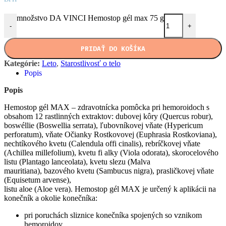
množstvo DA VINCI Hemostop gél max 75 g
-
+
PRIDAŤ DO KOŠÍKA
Kategórie:
Leto
,
Starostlivosť o telo
Popis
Popis
Hemostop gél MAX – zdravotnícka pomôcka pri hemoroidoch s
obsahom 12 rastlinných extraktov: dubovej kôry (Quercus robur),
boswéllie (Boswellia serrata), ľubovníkovej vňate (Hypericum
perforatum), vňate Očianky Rostkovovej (Euphrasia Rostkoviana),
nechtíkového kvetu (Calendula offi cinalis), rebríčkovej vňate
(Achillea millefolium), kvetu fi alky (Viola odorata), skorocelového
listu (Plantago lanceolata), kvetu slezu (Malva
mauritiana), bazového kvetu (Sambucus nigra), prasličkovej vňate
(Equisetum arvense),
listu aloe (Aloe vera). Hemostop gél MAX je určený k aplikácii na
konečník a okolie konečníka:
pri poruchách sliznice konečníka spojených so vznikom
hemoroidov,