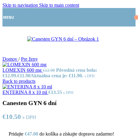
Skip to navigation
Skip to main content
MENU
Domov
/
Pre ženy
LOMEXIN 600 mg
Pôvodná cena bola:
€
12.99
€12.99.
€
11.90
Aktuálna cena je: €11.90.
s DPH
Back to products
ENTERINA 8 x 10 ml
€
13.55
s DPH
Canesten GYN 6 dní
€
10.50
s DPH
Pridajte
€
47.00
do košíka a získajte dopravu zadarmo!