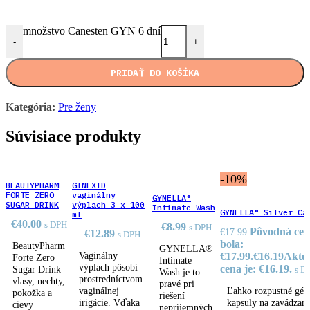
množstvo Canesten GYN 6 dní
-
+
PRIDAŤ DO KOŠÍKA
Kategória:
Pre ženy
Súvisiace produkty
-10%
BEAUTYPHARM
GINEXID
FORTE ZERO
vaginálny
GYNELLA®
SUGAR DRINK
výplach 3 x 100
Intimate Wash
GYNELLA® Silver Ca
ml
€
40.00
s DPH
€
8.99
s DPH
Pôvodná ce
€
17.99
€
12.89
s DPH
bola:
BeautyPharm
GYNELLA®
Vaginálny
€17.99.
€
16.19
Aktu
Forte Zero
Intimate
výplach pôsobí
cena je: €16.19.
Sugar Drink
s D
Wash je to
prostredníctvom
vlasy, nechty,
pravé pri
vaginálnej
Ľahko rozpustné gél
pokožka a
riešení
irigácie. Vďaka
kapsuly na zavádzani
cievy
nepríjemných