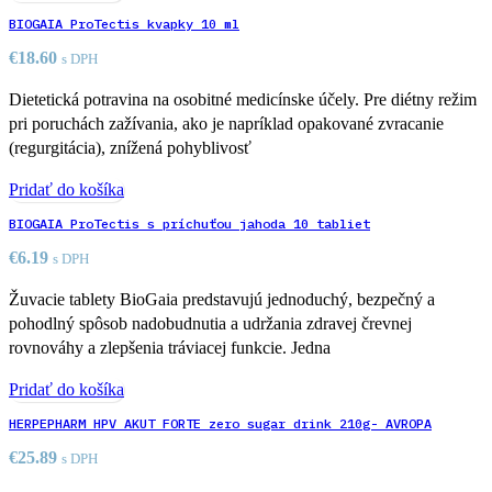
BIOGAIA ProTectis kvapky 10 ml
€
18.60
s DPH
Dietetická potravina na osobitné medicínske účely. Pre diétny režim
pri poruchách zažívania, ako je napríklad opakované zvracanie
(regurgitácia), znížená pohyblivosť
Pridať do košíka
BIOGAIA ProTectis s príchuťou jahoda 10 tabliet
€
6.19
s DPH
Žuvacie tablety BioGaia predstavujú jednoduchý, bezpečný a
pohodlný spôsob nadobudnutia a udržania zdravej črevnej
rovnováhy a zlepšenia tráviacej funkcie. Jedna
Pridať do košíka
HERPEPHARM HPV AKUT FORTE zero sugar drink 210g- AVROPA
€
25.89
s DPH