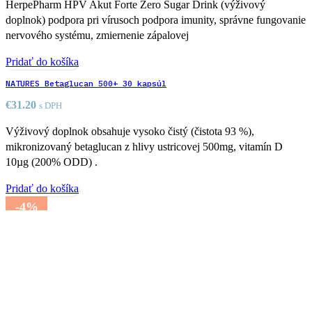
HerpePharm HPV Akut Forte Zero Sugar Drink (výživový
doplnok) podpora pri vírusoch podpora imunity, správne fungovanie
nervového systému, zmiernenie zápalovej
Pridať do košíka
NATURES Betaglucan 500+ 30 kapsúl
€
31.20
s DPH
Výživový doplnok obsahuje vysoko čistý (čistota 93 %),
mikronizovaný betaglucan z hlivy ustricovej 500mg, vitamín D
10µg (200% ODD) .
Pridať do košíka
-4%
OROFAST Vitamín D3 + K2 sublinguálny sprej 30 ml
Pôvodná cena bola: €24.46.
€
23.60
Aktuálna cena je:
€
24.46
€23.60.
s DPH
Výhody produktu: Patentovaná nanoemulzia vitamínov D3 a K2.
Rýchle vstrebávanie – sublingválnu aplikáciu. Vhodné pre