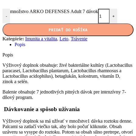
množstvo ARKO DEFENSES Adult 7 dávok
-
+
PRIDAŤ DO KOŠÍKA
Kategórie:
Imunita a vitalita
,
Leto
,
Trávenie
Popis
Popis
Výživový doplnok obsahuje: živé bakteriálne kultúry (Lactobacillus
paracasei, Lactobacillus plantarum, Lactobacillus rhamnosus a
Lactobacillus acidophilus), betaglukán, kolostrum, vitamín D,
zinok a selén.
Balenie obsahuje 7 jednotlivých pitných dávok pre intenzívny 7-
dňový program.
Dávkovanie a spôsob užívania
Výživový doplnok sa má užívať v množstve1 dávka roztoku denne.
Palcami sa zatlačí viečko tak, aby bolo počuť kliknutie. Obsah
uzáveru sa vysype do roztoku. Potom sa obsah silno pretrepe, otvorí