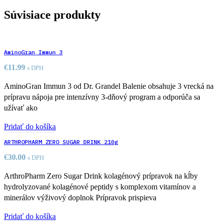
Súvisiace produkty
AminoGran Immun 3
€
11.99
s DPH
AminoGran Immun 3 od Dr. Grandel Balenie obsahuje 3 vrecká na
prípravu nápoja pre intenzívny 3-dňový program a odporúča sa
užívať ako
Pridať do košíka
ARTHROPHARM ZERO SUGAR DRINK 210g
€
30.00
s DPH
ArthroPharm Zero Sugar Drink kolagénový prípravok na kĺby
hydrolyzované kolagénové peptidy s komplexom vitamínov a
minerálov výživový doplnok Prípravok prispieva
Pridať do košíka