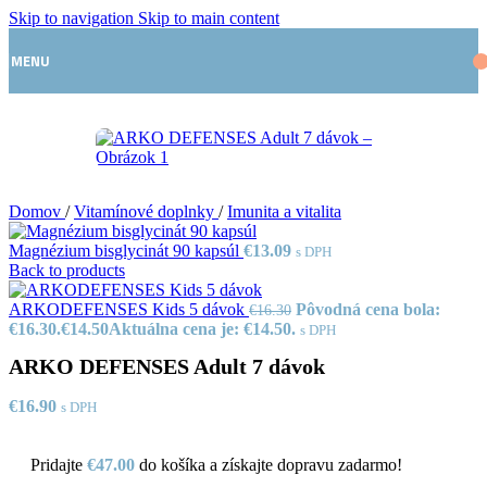
Skip to navigation
Skip to main content
MENU
Domov
/
Vitamínové doplnky
/
Imunita a vitalita
Magnézium bisglycinát 90 kapsúl
€
13.09
s DPH
Back to products
ARKODEFENSES Kids 5 dávok
Pôvodná cena bola:
€
16.30
€16.30.
€
14.50
Aktuálna cena je: €14.50.
s DPH
ARKO DEFENSES Adult 7 dávok
€
16.90
s DPH
Pridajte
€
47.00
do košíka a získajte dopravu zadarmo!