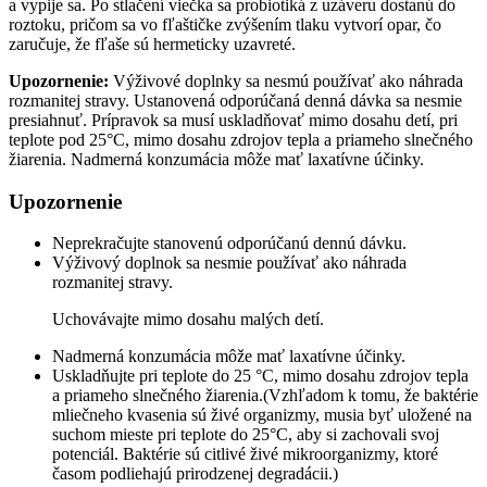
a vypije sa. Po stlačení viečka sa probiotiká z uzáveru dostanú do
roztoku, pričom sa vo fľaštičke zvýšením tlaku vytvorí opar, čo
zaručuje, že fľaše sú hermeticky uzavreté.
Upozornenie:
Výživové doplnky sa nesmú používať ako náhrada
rozmanitej stravy. Ustanovená odporúčaná denná dávka sa nesmie
presiahnuť. Prípravok sa musí uskladňovať mimo dosahu detí, pri
teplote pod 25°C, mimo dosahu zdrojov tepla a priameho slnečného
žiarenia. Nadmerná konzumácia môže mať laxatívne účinky.
Upozornenie
Neprekračujte stanovenú odporúčanú dennú dávku.
Výživový doplnok sa nesmie používať ako náhrada
rozmanitej stravy.
Uchovávajte mimo dosahu malých detí.
Nadmerná konzumácia môže mať laxatívne účinky.
Uskladňujte pri teplote do 25 °C, mimo dosahu zdrojov tepla
a priameho slnečného žiarenia.(Vzhľadom k tomu, že baktérie
mliečneho kvasenia sú živé organizmy, musia byť uložené na
suchom mieste pri teplote do 25°C, aby si zachovali svoj
potenciál. Baktérie sú citlivé živé mikroorganizmy, ktoré
časom podliehajú prirodzenej degradácii.)